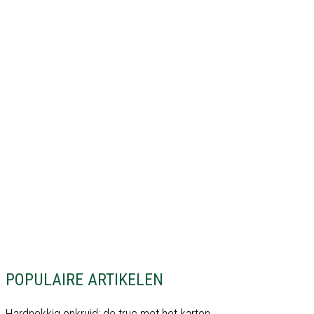
POPULAIRE ARTIKELEN
Hardnekkig onkruid: de truc met het karton