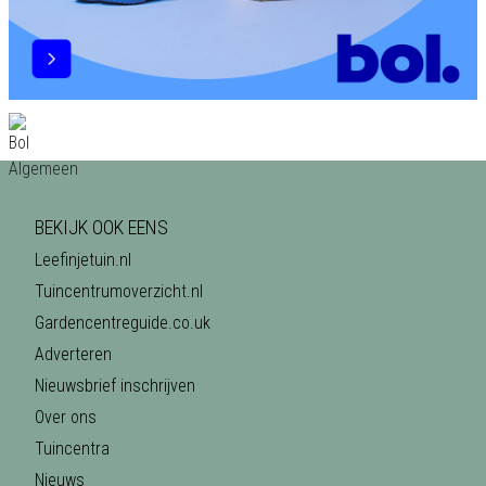
BEKIJK OOK EENS
Leefinjetuin.nl
Tuincentrumoverzicht.nl
Gardencentreguide.co.uk
Adverteren
Nieuwsbrief inschrijven
Over ons
Tuincentra
Nieuws