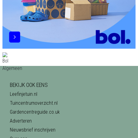
BEKIJK OOK EENS
Leefinjetuin.nl
Tuincentrumoverzicht.nl
Gardencentreguide.co.uk
Adverteren
Nieuwsbrief inschrijven