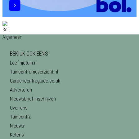
BEKIJK OOK EENS
Leefinjetuin.nl
Tuincentrumoverzicht.nl
Gardencentreguide.co.uk
Adverteren
Nieuwsbrief inschrijven
Over ons
Tuincentra
Nieuws
Ketens