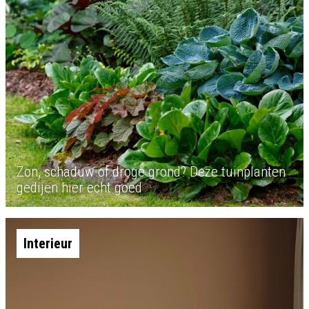
Zon, schaduw of droge grond? Deze tuinplanten
gedijen hier echt goed
Interieur