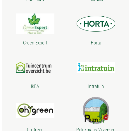
Groen Expert
Horta
IKEA
Intratuin
Oh'Green
Pelckmans Vijver- en