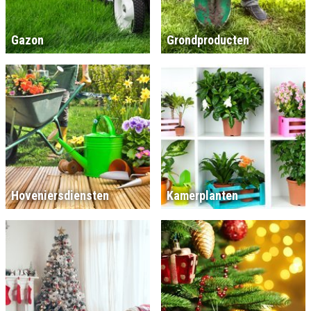
Gazon
Grondproducten
Hoveniersdiensten
Kamerplanten