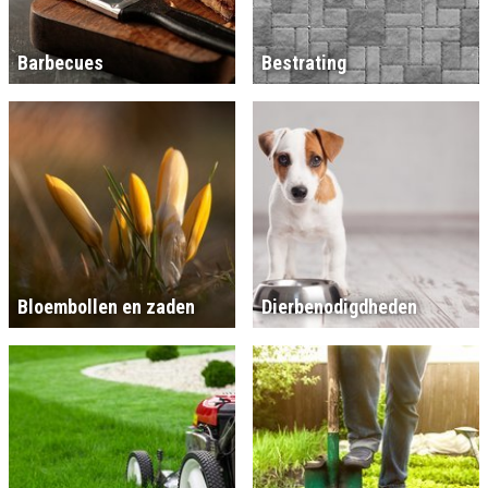
Barbecues
Bestrating
Bloembollen en zaden
Dierbenodigdheden