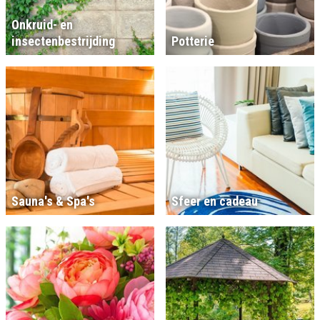
Onkruid- en
insectenbestrijding
Potterie
Sauna's & Spa's
Sfeer en cadeau