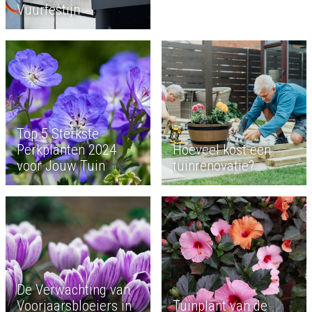
Vuurfestijn
Top 5 Sterkste
Perkplanten 2024
Hoeveel kost een
voor Jouw Tuin
tuinrenovatie?
De Verwachting van
Voorjaarsbloeiers in
Tuinplant van de