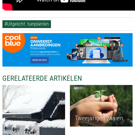
#Uitgelicht: tuinplanten
GERELATEERDE ARTIKELEN
Tweejarigen zaaien
Het Winterse