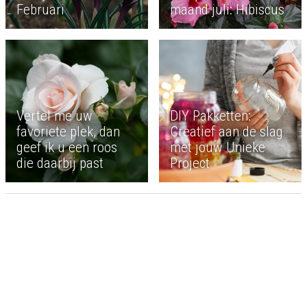
Februari
maand juli: Hibiscus
Vertel me uw
DIY Pakketten:
favoriete plek, dan
Creatief aan de slag
geef ik u een roos
met jouw Unieke
die daarbij past
Project