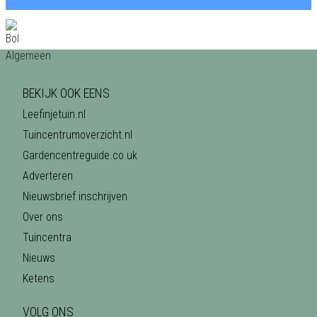
BEKIJK OOK EENS
Leefinjetuin.nl
Tuincentrumoverzicht.nl
Gardencentreguide.co.uk
Adverteren
Nieuwsbrief inschrijven
Over ons
Tuincentra
Nieuws
Ketens
VOLG ONS