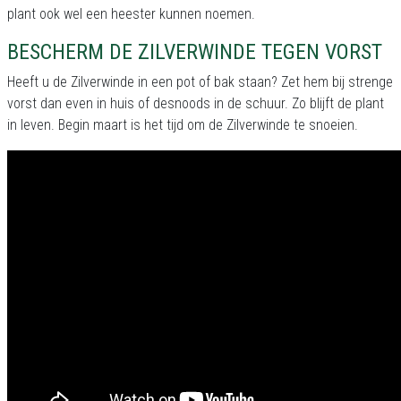
plant ook wel een heester kunnen noemen.
BESCHERM DE ZILVERWINDE TEGEN VORST
Heeft u de Zilverwinde in een pot of bak staan? Zet hem bij strenge
vorst dan even in huis of desnoods in de schuur. Zo blijft de plant
in leven. Begin maart is het tijd om de Zilverwinde te snoeien.