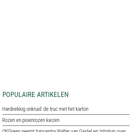
POPULAIRE ARTIKELEN
Hardnekkig onkruid: de truc met het karton
Rozen en pioenrozen kiezen
Oh’Green neemt tuincentra Walter van Gastel en Intratuin over