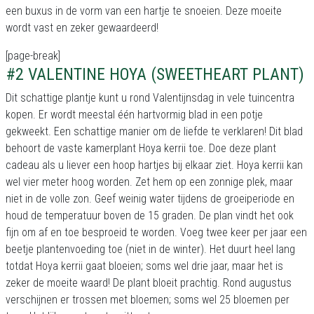
een buxus in de vorm van een hartje te snoeien. Deze moeite
wordt vast en zeker gewaardeerd!
[page-break]
#2 VALENTINE HOYA (SWEETHEART PLANT)
Dit schattige plantje kunt u rond Valentijnsdag in vele tuincentra
kopen. Er wordt meestal één hartvormig blad in een potje
gekweekt. Een schattige manier om de liefde te verklaren! Dit blad
behoort de vaste kamerplant Hoya kerrii toe. Doe deze plant
cadeau als u liever een hoop hartjes bij elkaar ziet. Hoya kerrii kan
wel vier meter hoog worden. Zet hem op een zonnige plek, maar
niet in de volle zon. Geef weinig water tijdens de groeiperiode en
houd de temperatuur boven de 15 graden. De plan vindt het ook
fijn om af en toe besproeid te worden. Voeg twee keer per jaar een
beetje plantenvoeding toe (niet in de winter). Het duurt heel lang
totdat Hoya kerrii gaat bloeien; soms wel drie jaar, maar het is
zeker de moeite waard! De plant bloeit prachtig. Rond augustus
verschijnen er trossen met bloemen; soms wel 25 bloemen per