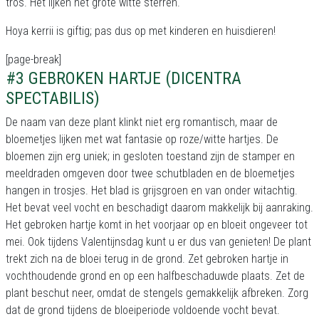
tros. Het lijken net grote witte sterren.
Hoya kerrii is giftig; pas dus op met kinderen en huisdieren!
[page-break]
#3 GEBROKEN HARTJE (DICENTRA
SPECTABILIS)
De naam van deze plant klinkt niet erg romantisch, maar de
bloemetjes lijken met wat fantasie op roze/witte hartjes. De
bloemen zijn erg uniek; in gesloten toestand zijn de stamper en
meeldraden omgeven door twee schutbladen en de bloemetjes
hangen in trosjes. Het blad is grijsgroen en van onder witachtig.
Het bevat veel vocht en beschadigt daarom makkelijk bij aanraking.
Het gebroken hartje komt in het voorjaar op en bloeit ongeveer tot
mei. Ook tijdens Valentijnsdag kunt u er dus van genieten! De plant
trekt zich na de bloei terug in de grond. Zet gebroken hartje in
vochthoudende grond en op een halfbeschaduwde plaats. Zet de
plant beschut neer, omdat de stengels gemakkelijk afbreken. Zorg
dat de grond tijdens de bloeiperiode voldoende vocht bevat.