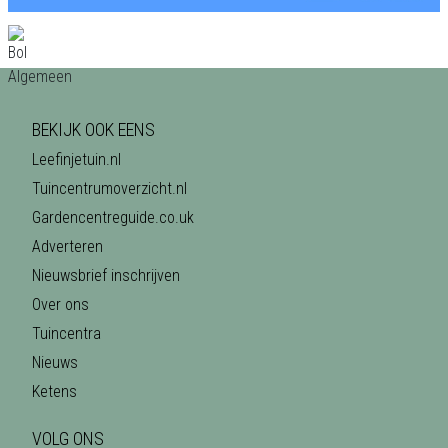
BEKIJK OOK EENS
Leefinjetuin.nl
Tuincentrumoverzicht.nl
Gardencentreguide.co.uk
Adverteren
Nieuwsbrief inschrijven
Over ons
Tuincentra
Nieuws
Ketens
VOLG ONS