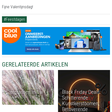
Fijne Valentijnsdag!
#Feestdagen
GERELATEERDE ARTIKELEN
Siergrassen in uw
Black Friday Deals:
tuin
Schitterende
Kunstkerstbomen,
Betoverende