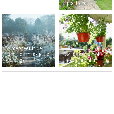
hippe trend
Wintersfeer in de
tuin: Hoe maak je het
Uw terras, tuin of
gezellig?
balkon inrichten