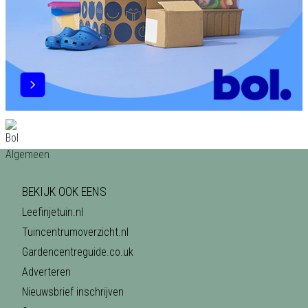
BEKIJK OOK EENS
Leefinjetuin.nl
Tuincentrumoverzicht.nl
Gardencentreguide.co.uk
Adverteren
Nieuwsbrief inschrijven