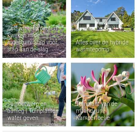
Zelf wintergroenten
kweken in de
moestuin: Stap voor
Alles over de hybride
stap aan de slag
warmtepomp
Tuinontwerp en -
Tuinplant van de
aanleg | Tuinplanten
maand juni:
water geven
Kamperfoelie