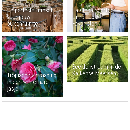
De perfecte tuinset
Calathea Soorten:
voor jouw
Onze Top 3
buitenruimte
Favorieten
Beeldenstroom in de
Kalkense Meersen
Tropische verrassing
in een winterhard
jasje