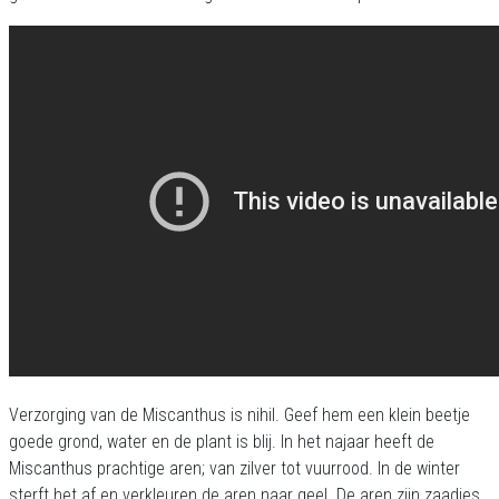
Verzorging van de Miscanthus is nihil. Geef hem een klein beetje
goede grond, water en de plant is blij. In het najaar heeft de
Miscanthus prachtige aren; van zilver tot vuurrood. In de winter
sterft het af en verkleuren de aren naar geel. De aren zijn zaadjes