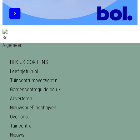
BEKIJK OOK EENS
Leefinjetuin.nl
Tuincentrumoverzicht.nl
Gardencentreguide.co.uk
Adverteren
Nieuwsbrief inschrijven
Over ons
Tuincentra
Nieuws