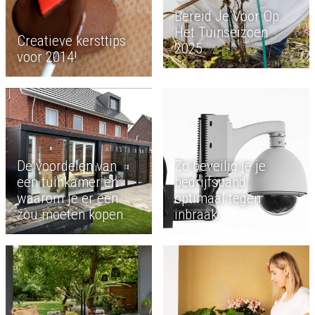
Bereid Je Voor Op
Het Tuinseizoen
Creatieve kersttips
2025
voor 2014!
De voordelen van
Zo beveilig je je
een tuinkamer en
bedrijfspand
waarom je er een
optimaal tegen
zou moeten kopen
inbraak