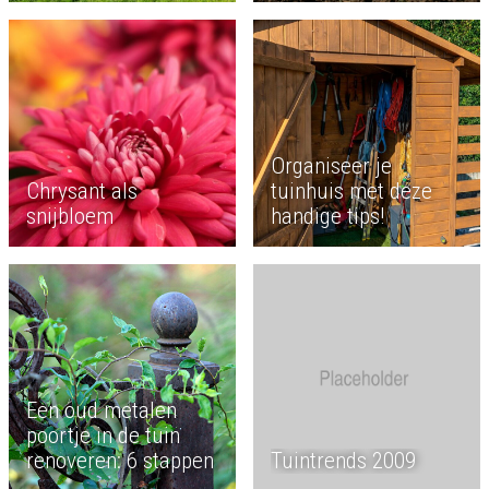
Organiseer je
Chrysant als
tuinhuis met deze
snijbloem
handige tips!
Een oud metalen
poortje in de tuin
renoveren: 6 stappen
Tuintrends 2009