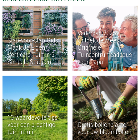
Vaderdag 2025:
Stap-voor-stap Gids:
Ontdek de Meest
Maak Je Eigen
Originele
Verticale Tuin in 5
Tuincentrumcadeaus
Simpele Stappen
voor Papa!
10 waardevolle tips
voor een prachtige
Gratis bollenplanter
tuin in juli
voor uw bloembollen!