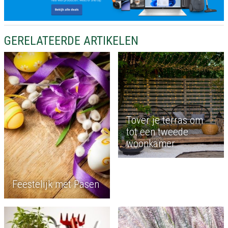
GERELATEERDE ARTIKELEN
Tover je terras om
tot een tweede
woonkamer
Feestelijk met Pasen