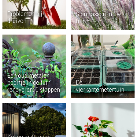
Problemen bij
Siergrassen in uw
druiven
tuin
Een oud metalen
poortje in de tuin
De
renoveren: 6 stappen
vierkantemetertuin
Koken in de open