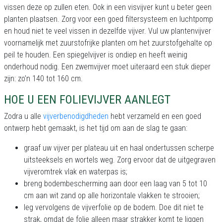
vissen deze op zullen eten. Ook in een visvijver kunt u beter geen
planten plaatsen. Zorg voor een goed filtersysteem en luchtpomp
en houd niet te veel vissen in dezelfde vijver. Vul uw plantenvijver
voornamelijk met zuurstofrijke planten om het zuurstofgehalte op
peil te houden. Een spiegelvijver is ondiep en heeft weinig
onderhoud nodig. Een zwemvijver moet uiteraard een stuk dieper
zijn: zo’n 140 tot 160 cm.
HOE U EEN FOLIEVIJVER AANLEGT
Zodra u alle
vijverbenodigdheden
hebt verzameld en een goed
ontwerp hebt gemaakt, is het tijd om aan de slag te gaan:
graaf uw vijver per plateau uit en haal ondertussen scherpe
uitsteeksels en wortels weg. Zorg ervoor dat de uitgegraven
vijveromtrek vlak en waterpas is;
breng bodembescherming aan door een laag van 5 tot 10
cm aan wit zand op alle horizontale vlakken te strooien;
leg vervolgens de vijverfolie op de bodem. Doe dit niet te
strak, omdat de folie alleen maar strakker komt te liggen