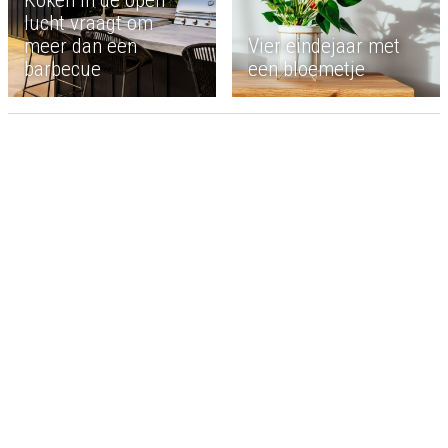
lucht vraagt om
meer dan een
Vier eindejaar met
barbecue
een bloemetje