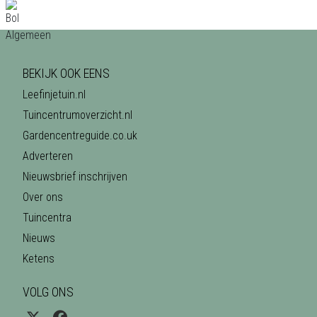
BEKIJK OOK EENS
Leefinjetuin.nl
Tuincentrumoverzicht.nl
Gardencentreguide.co.uk
Adverteren
Nieuwsbrief inschrijven
Over ons
Tuincentra
Nieuws
Ketens
VOLG ONS