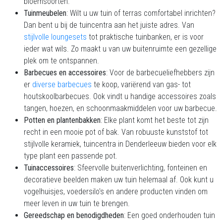
bloemsoorten.
Tuinmeubelen
: Wilt u uw tuin of terras comfortabel inrichten?
Dan bent u bij de tuincentra aan het juiste adres. Van
stijlvolle loungesets
tot praktische tuinbanken, er is voor
ieder wat wils. Zo maakt u van uw buitenruimte een gezellige
plek om te ontspannen.
Barbecues en accessoires
: Voor de barbecueliefhebbers zijn
er
diverse barbecues
te koop, variërend van gas- tot
houtskoolbarbecues. Ook vindt u handige accessoires zoals
tangen, hoezen, en schoonmaakmiddelen voor uw barbecue.
Potten en plantenbakken
: Elke plant komt het beste tot zijn
recht in een mooie pot of bak. Van robuuste kunststof tot
stijlvolle keramiek, tuincentra in Denderleeuw bieden voor elk
type plant een passende pot.
Tuinaccessoires
: Sfeervolle buitenverlichting, fonteinen en
decoratieve beelden maken uw tuin helemaal af. Ook kunt u
vogelhuisjes, voedersilo's en andere producten vinden om
meer leven in uw tuin te brengen.
Gereedschap en benodigdheden
: Een goed onderhouden tuin