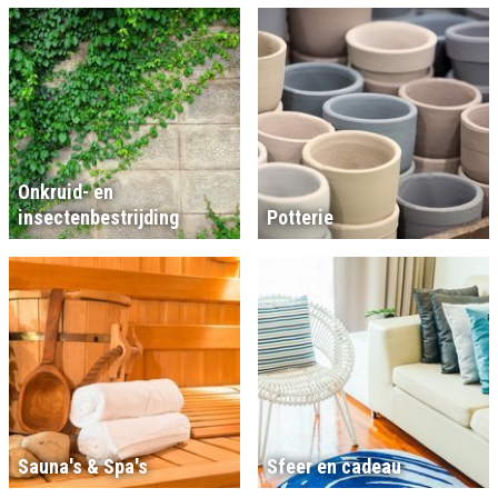
Onkruid- en
insectenbestrijding
Potterie
Sauna's & Spa's
Sfeer en cadeau