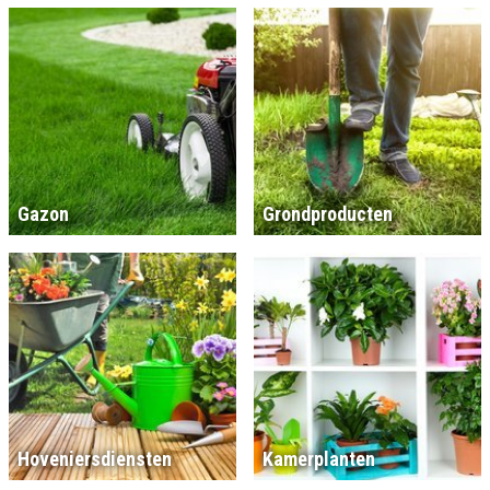
Gazon
Grondproducten
Hoveniersdiensten
Kamerplanten