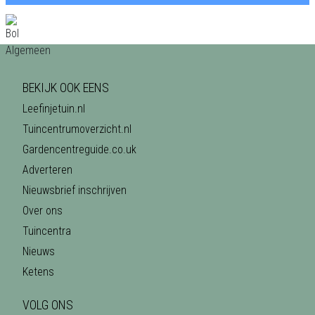
BEKIJK OOK EENS
Leefinjetuin.nl
Tuincentrumoverzicht.nl
Gardencentreguide.co.uk
Adverteren
Nieuwsbrief inschrijven
Over ons
Tuincentra
Nieuws
Ketens
VOLG ONS