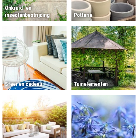
Onkruid- en
insectenbestrijding
Potterie
Sfeer en cadeau
Tuinelementen