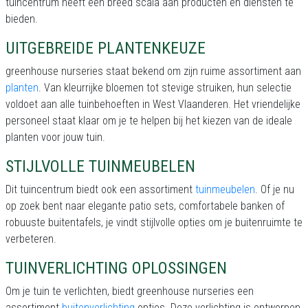
tuincentrum heeft een breed scala aan producten en diensten te
bieden.
UITGEBREIDE PLANTENKEUZE
greenhouse nurseries staat bekend om zijn ruime assortiment aan
planten
. Van kleurrijke bloemen tot stevige struiken, hun selectie
voldoet aan alle tuinbehoeften in West Vlaanderen. Het vriendelijke
personeel staat klaar om je te helpen bij het kiezen van de ideale
planten voor jouw tuin.
STIJLVOLLE TUINMEUBELEN
Dit tuincentrum biedt ook een assortiment
tuinmeubelen
. Of je nu
op zoek bent naar elegante patio sets, comfortabele banken of
robuuste buitentafels, je vindt stijlvolle opties om je buitenruimte te
verbeteren.
TUINVERLICHTING OPLOSSINGEN
Om je tuin te verlichten, biedt greenhouse nurseries een
assortiment
buitenverlichting
opties. Deze verlichting is ontworpen