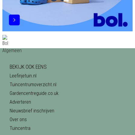
BEKIJK OOK EENS
Leefinjetuin.nl
Tuincentrumoverzicht.nl
Gardencentreguide.co.uk
Adverteren
Nieuwsbrief inschrijven
Over ons
Tuincentra