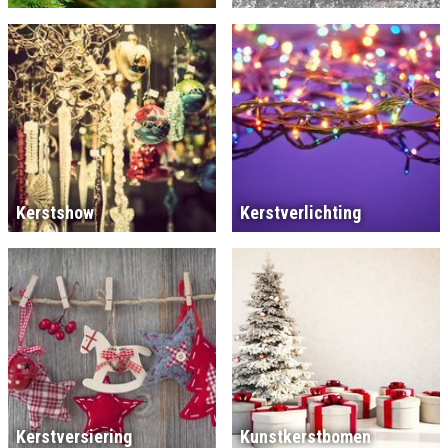
Kerstshow
Kerstverlichting
Kerstversiering
Kunstkerstbomen