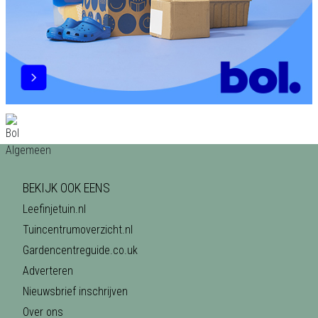
BEKIJK OOK EENS
Leefinjetuin.nl
Tuincentrumoverzicht.nl
Gardencentreguide.co.uk
Adverteren
Nieuwsbrief inschrijven
Over ons