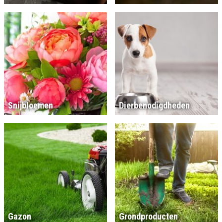
Snijbloemen
Dierbenodigdheden
Gazon
Grondproducten