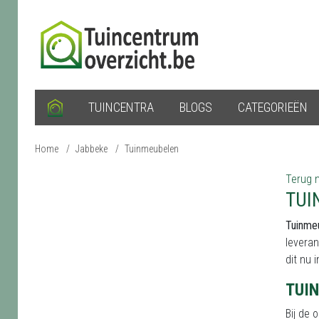
TUINCENTRA
BLOGS
CATEGORIEËN
Home
/
Jabbeke
/
Tuinmeubelen
Terug n
TUI
Tuinme
leveran
dit nu 
TUI
Bij de 