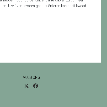
nt hebben. Door op de tuincentra te klikken zult u meer
gen. Uzelf van tevoren goed oriënteren kan nooit kwaad.
VOLG ONS