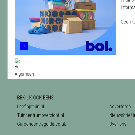
In de o
informa
Geen t
BEKIJK OOK EENS
Leefinjetuin.nl
Adverteren
Tuincentrumoverzicht.nl
Nieuwsbrief i
Gardencentreguide.co.uk
Over ons