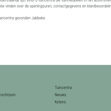
nderstaande lijst vindt u tuincentra die tuinmeubelen in het assortime
tie vinden over de openingsuren, contactgegevens en klantbeoordelin
uincentra gevonden Jabbeke.
Tuincentra
nschrijven
Nieuws
Ketens