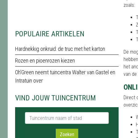
zoals:
T
POPULAIRE ARTIKELEN
T
Hardnekkig onkruid: de truc met het karton
De mog
hebben 
Rozen en pioenrozen kiezen
het an
Oh’Green neemt tuincentra Walter van Gastel en
van de 
Intratuin over
ONLI
VIND JOUW TUINCENTRUM
Direct 
overzic
Tuincentrum naam of stad
T
Zoeken