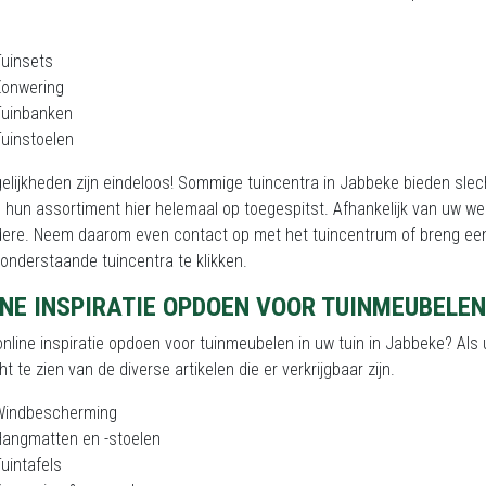
uinsets
Zonwering
Tuinbanken
uinstoelen
elijkheden zijn eindeloos! Sommige tuincentra in Jabbeke bieden sle
hun assortiment hier helemaal op toegespitst. Afhankelijk van uw wen
dere. Neem daarom even contact op met het tuincentrum of breng een
onderstaande tuincentra te klikken.
NE INSPIRATIE OPDOEN VOOR TUINMEUBELEN
online inspiratie opdoen voor tuinmeubelen in uw tuin in Jabbeke? Als 
ht te zien van de diverse artikelen die er verkrijgbaar zijn.
Windbescherming
Hangmatten en -stoelen
uintafels