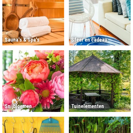
Sauna's & Spa's
Sfeer en cadeau
Snijbloemen
Tuinelementen