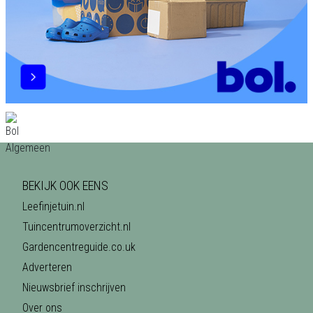
BEKIJK OOK EENS
Leefinjetuin.nl
Tuincentrumoverzicht.nl
Gardencentreguide.co.uk
Adverteren
Nieuwsbrief inschrijven
Over ons