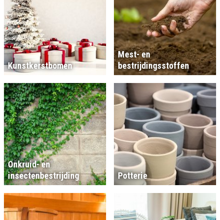
Mest- en
Kunstkerstbomen
bestrijdingsstoffen
Onkruid- en
insectenbestrijding
Potterie