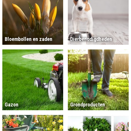
Bloembollen en zaden
Dierbenodigdheden
Gazon
Grondproducten