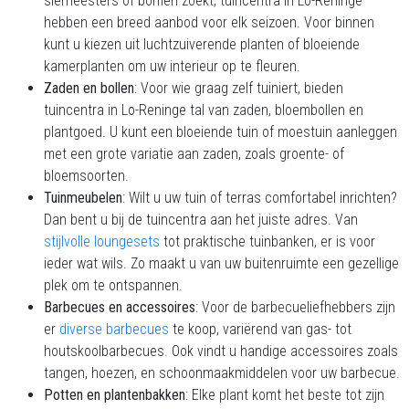
sierheesters of bomen zoekt, tuincentra in Lo-Reninge
hebben een breed aanbod voor elk seizoen. Voor binnen
kunt u kiezen uit luchtzuiverende planten of bloeiende
kamerplanten om uw interieur op te fleuren.
Zaden en bollen
: Voor wie graag zelf tuiniert, bieden
tuincentra in Lo-Reninge tal van zaden, bloembollen en
plantgoed. U kunt een bloeiende tuin of moestuin aanleggen
met een grote variatie aan zaden, zoals groente- of
bloemsoorten.
Tuinmeubelen
: Wilt u uw tuin of terras comfortabel inrichten?
Dan bent u bij de tuincentra aan het juiste adres. Van
stijlvolle loungesets
tot praktische tuinbanken, er is voor
ieder wat wils. Zo maakt u van uw buitenruimte een gezellige
plek om te ontspannen.
Barbecues en accessoires
: Voor de barbecueliefhebbers zijn
er
diverse barbecues
te koop, variërend van gas- tot
houtskoolbarbecues. Ook vindt u handige accessoires zoals
tangen, hoezen, en schoonmaakmiddelen voor uw barbecue.
Potten en plantenbakken
: Elke plant komt het beste tot zijn