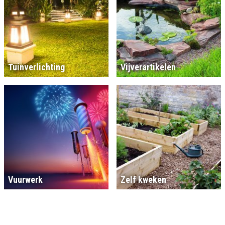
Tuinverlichting
Vijverartikelen
Vuurwerk
Zelf kweken