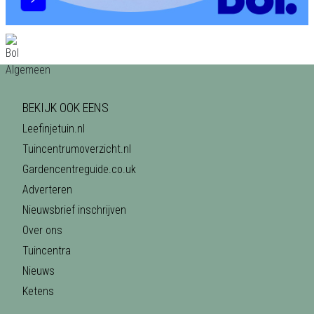
BEKIJK OOK EENS
Leefinjetuin.nl
Tuincentrumoverzicht.nl
Gardencentreguide.co.uk
Adverteren
Nieuwsbrief inschrijven
Over ons
Tuincentra
Nieuws
Ketens