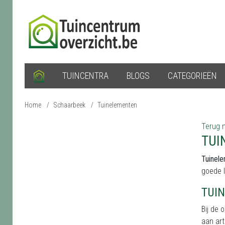
TUINCENTRA
BLOGS
CATEGORIEËN
Home
/
Schaarbeek
/
Tuinelementen
Terug n
TUI
Tuinele
goede 
TUI
Bij de 
aan art