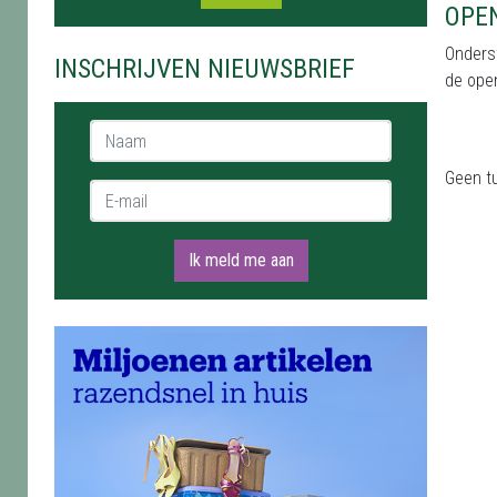
OPE
Onderst
INSCHRIJVEN NIEUWSBRIEF
de ope
Naam *
Geen t
E-mail *
Ik meld me aan