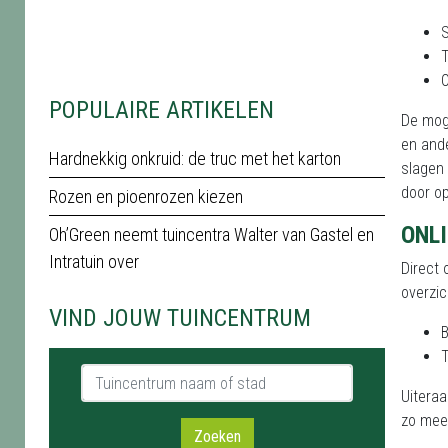
T
O
POPULAIRE ARTIKELEN
De moge
en ande
Hardnekkig onkruid: de truc met het karton
slagen
door op
Rozen en pioenrozen kiezen
ONL
Oh’Green neemt tuincentra Walter van Gastel en
Intratuin over
Direct 
overzic
VIND JOUW TUINCENTRUM
B
T
Tuincentrum naam of stad
Uiteraa
zo mee
Zoeken