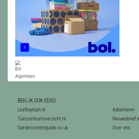
BEKIJK OOK EENS
Leefinjetuin.nl
Adverteren
Tuincentrumoverzicht.nl
Nieuwsbrief i
Gardencentreguide.co.uk
Over ons