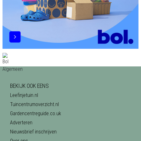
BEKIJK OOK EENS
Leefinjetuin.nl
Tuincentrumoverzicht.nl
Gardencentreguide.co.uk
Adverteren
Nieuwsbrief inschrijven
Over ons