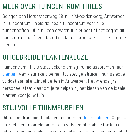
MEER OVER TUINCENTRUM THIELS
Gelegen aan Liersesteenweg 68 in Heist-op-den-berg, Antwerpen,
is Tuincentrum Thiels de ideale tuincentrum voor al je
tuinbehoeften. Of je nu een ervaren tuinier bent of net begint, dit
tuincentrum heeft een breed scala aan producten en diensten te
bieden.
UITGEBREIDE PLANTENKEUZE
Tuincentrum Thiels staat bekend om zijn ruime assortiment aan
planten
. Van kleurrijke bloemen tot stevige struiken, hun selectie
voldoet aan alle tuinbehoeften in Antwerpen. Het vriendelijke
personeel staat klaar om je te helpen bij het kiezen van de ideale
planten voor jouw tuin.
STIJLVOLLE TUINMEUBELEN
Dit tuincentrum biedt ook een assortiment
tuinmeubelen
. Of je nu
op zoek bent naar elegante patio sets, comfortabele banken of
robuuste buitentafels, je vindt stijlvolle opties om je buitenruimte te