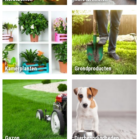
Kamerplanten
Grondproducten
Gazon
Dierbenodigdheden