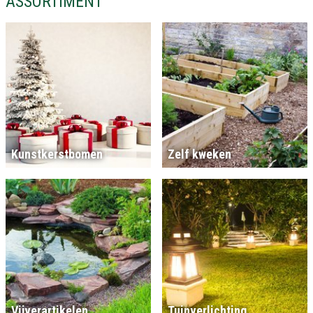
ASSORTIMENT
Kunstkerstbomen
Zelf kweken
Vijverartikelen
Tuinverlichting