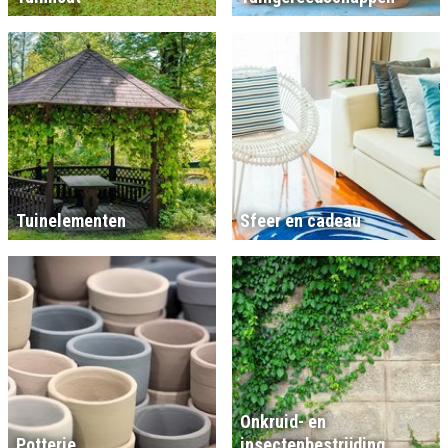
Tuinelementen
Sfeer en cadeau
Onkruid- en
Potterie
insectenbestrijding