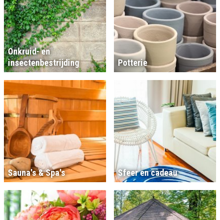
Onkruid- en
insectenbestrijding
Potterie
Sauna's & Spa's
Sfeer en cadeau