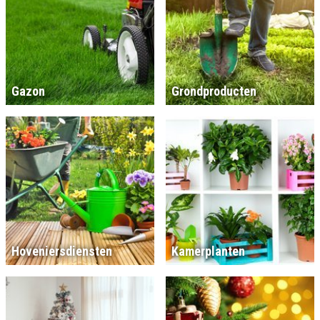
Gazon
Grondproducten
Hoveniersdiensten
Kamerplanten