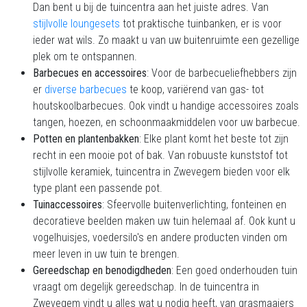
Dan bent u bij de tuincentra aan het juiste adres. Van
stijlvolle loungesets
tot praktische tuinbanken, er is voor
ieder wat wils. Zo maakt u van uw buitenruimte een gezellige
plek om te ontspannen.
Barbecues en accessoires
: Voor de barbecueliefhebbers zijn
er
diverse barbecues
te koop, variërend van gas- tot
houtskoolbarbecues. Ook vindt u handige accessoires zoals
tangen, hoezen, en schoonmaakmiddelen voor uw barbecue.
Potten en plantenbakken
: Elke plant komt het beste tot zijn
recht in een mooie pot of bak. Van robuuste kunststof tot
stijlvolle keramiek, tuincentra in Zwevegem bieden voor elk
type plant een passende pot.
Tuinaccessoires
: Sfeervolle buitenverlichting, fonteinen en
decoratieve beelden maken uw tuin helemaal af. Ook kunt u
vogelhuisjes, voedersilo's en andere producten vinden om
meer leven in uw tuin te brengen.
Gereedschap en benodigdheden
: Een goed onderhouden tuin
vraagt om degelijk gereedschap. In de tuincentra in
Zwevegem vindt u alles wat u nodig heeft, van grasmaaiers