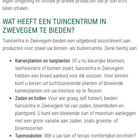
eigen omgeving en ontdek je unieke producten die je tuin echt
laten stralen.
WAT HEEFT EEN TUINCENTRUM IN
ZWEVEGEM TE BIEDEN?
Tuincentra in Zwevegem bieden een uitgebreid assortiment aan
producten voor zowel uw binnen- als buitenruimte. Denk hierbij aan:
Kamerplanten en tuinplanten
: Of u nu kleurrijke bloemen,
sierheesters of bomen zoekt, tuincentra in Zwevegem
hebben een breed aanbod voor elk seizoen. Voor binnen
kunt u kiezen uit luchtzuiverende planten of bloeiende
kamerplanten om uw interieur op te fleuren.
Zaden en bollen
: Voor wie graag zelf tuiniert, bieden
tuincentra in Zwevegem tal van zaden, bloembollen en
plantgoed. U kunt een bloeiende tuin of moestuin aanleggen
met een grote variatie aan zaden, zoals groente- of
bloemsoorten.
Tuinmeubelen
: Wilt u uw tuin of terras comfortabel inrichten?