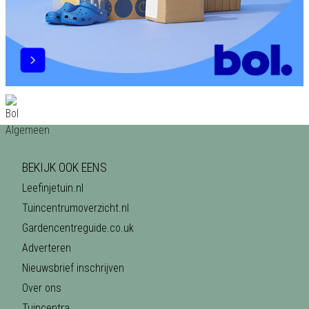
BEKIJK OOK EENS
Leefinjetuin.nl
Tuincentrumoverzicht.nl
Gardencentreguide.co.uk
Adverteren
Nieuwsbrief inschrijven
Over ons
Tuincentra