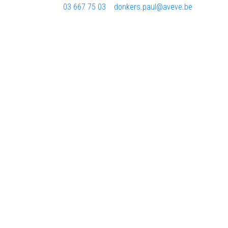
03 667 75 03
donkers.paul@aveve.be