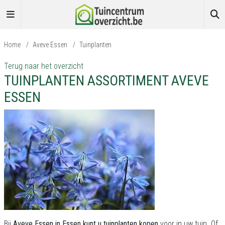
Home
/
Aveve Essen
/
Tuinplanten
Terug naar het overzicht
TUINPLANTEN ASSORTIMENT AVEVE
ESSEN
Bij
Aveve Essen in Essen kunt u tuinplanten kopen
voor in uw tuin. Of