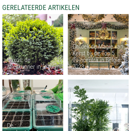
GERELATEERDE ARTIKELEN
Ontdek de Magie van
Kerst bij de Top 5
Buxus: de
Tuincentra in België
alleskunner in je tuin
2023
De