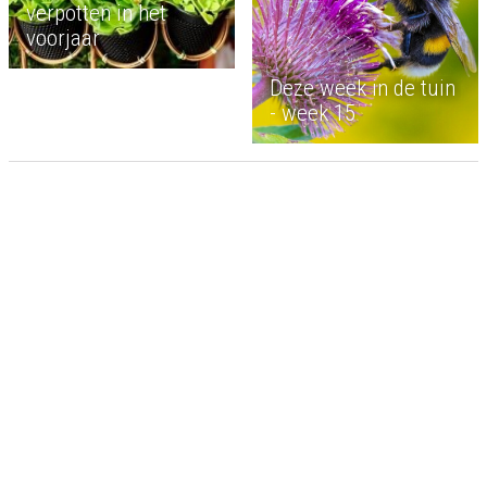
verpotten in het
voorjaar
Deze week in de tuin
- week 15