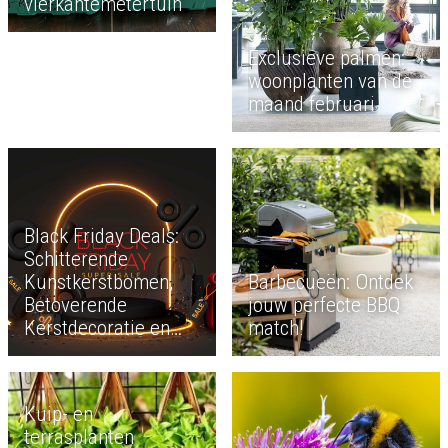
vierkantemetertuin
Exclusieve palmen:
woonplanten van de
maand februari
Black Friday Deals:
Schitterende
Kunstkerstbomen,
Barbecueën: Ontdek
Betoverende
jouw perfecte BBQ
Kerstdecoratie en
match!
Sfeervolle Verlichting
Kuip- en
terrasplanten