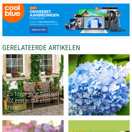
GERELATEERDE ARTIKELEN
Zo tover je je tuin om
De (blauwe)
tot een echte chill-
bloemkleur bij
zone
hortensia’s