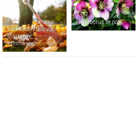
Helleborus in pot
Vier essentials voor
startende
tuinmannen