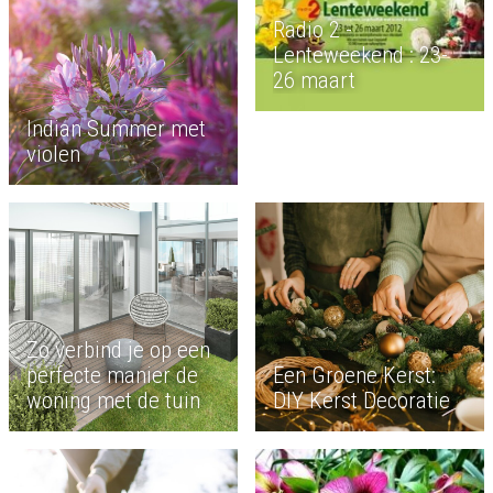
Radio 2 -
Lenteweekend : 23-
26 maart
Indian Summer met
violen
Zo verbind je op een
perfecte manier de
Een Groene Kerst:
woning met de tuin
DIY Kerst Decoratie