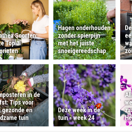
Hagen onderhouden
De
athea Soorten:
zonder spierpijn
ee
e Top 3
met het juiste
wa
orieten
snoeigereedschap
zo
posteren in de
Al
fst: Tips voor
we
 gezonde en
Deze week in de
za
dzame tuin
tuin - week 24
He