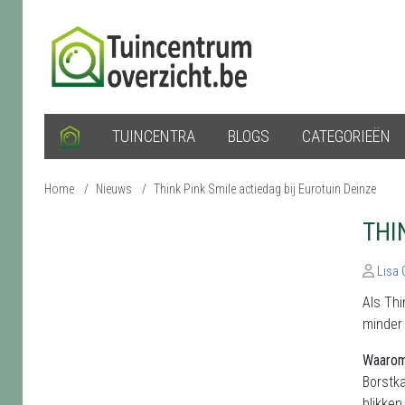
TUINCENTRA
BLOGS
CATEGORIEËN
Home
/
Nieuws
/
Think Pink Smile actiedag bij Eurotuin Deinze
THI
Lisa
Als Thi
minder 
Waarom
Borstka
blikken