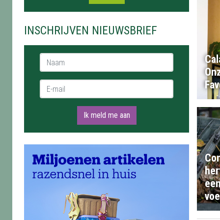
INSCHRIJVEN NIEUWSBRIEF
Cal
Naam *
Onz
Fav
E-mail *
Ik meld me aan
Com
her
een
voe