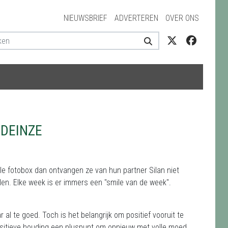
NIEUWSBRIEF
ADVERTEREN
OVER ONS
 DEINZE
le fotobox dan ontvangen ze van hun partner Silan niet
llen. Elke week is er immers een "smile van de week".
al te goed. Toch is het belangrijk om positief vooruit te
positieve houding een pluspunt om opnieuw met volle moed