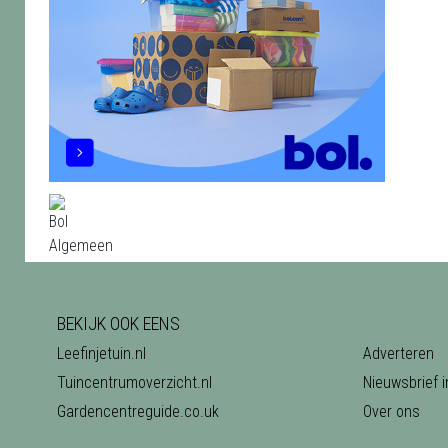
BEKIJK OOK EENS
Leefinjetuin.nl
Adverteren
Tuincentrumoverzicht.nl
Nieuwsbrief i
Gardencentreguide.co.uk
Over ons