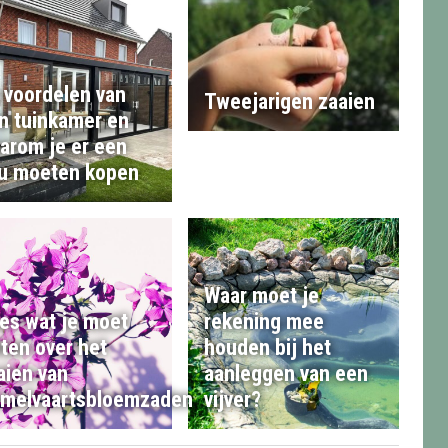
 voordelen van
Tweejarigen zaaien
n tuinkamer en
arom je er een
u moeten kopen
Waar moet je
les wat je moet
rekening mee
ten over het
houden bij het
aien van
aanleggen van een
melvaartsbloemzaden
vijver?