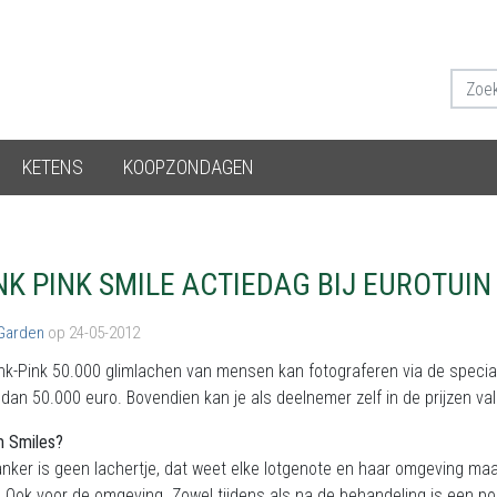
KETENS
KOOPZONDAGEN
NK PINK SMILE ACTIEDAG BIJ EUROTUIN
 Garden
op 24-05-2012
nk-Pink 50.000 glimlachen van mensen kan fotograferen via de specia
dan 50.000 euro. Bovendien kan je als deelnemer zelf in de prijzen va
 Smiles?
nker is geen lachertje, dat weet elke lotgenote en haar omgeving maar 
. Ook voor de omgeving. Zowel tijdens als na de behandeling is een 