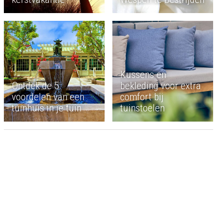
Kussens en
Ontdek de 5
bekleding voor extra
voordelen van een
comfort bij
tuinhuis in je tuin
tuinstoelen