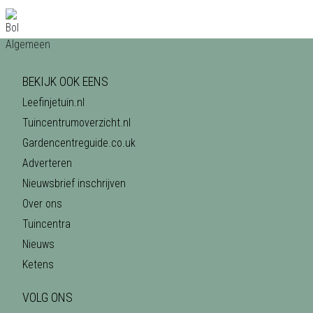
BEKIJK OOK EENS
Leefinjetuin.nl
Tuincentrumoverzicht.nl
Gardencentreguide.co.uk
Adverteren
Nieuwsbrief inschrijven
Over ons
Tuincentra
Nieuws
Ketens
VOLG ONS