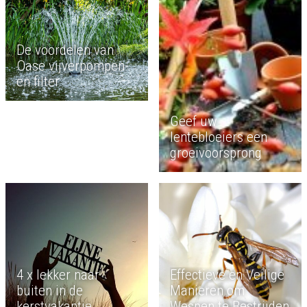
De voordelen van
Oase vijverpompen-
en filter
Geef uw
lentebloeiers een
groeivoorsprong
4 x lekker naar
Effectieve en Veilige
buiten in de
Manieren om
kerstvakantie
Wespen te Bestrijden