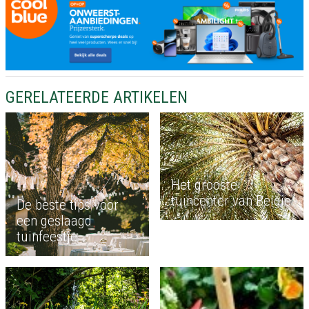
GERELATEERDE ARTIKELEN
Het grooste
tuincenter van België
De beste tips voor
een geslaagd
tuinfeestje