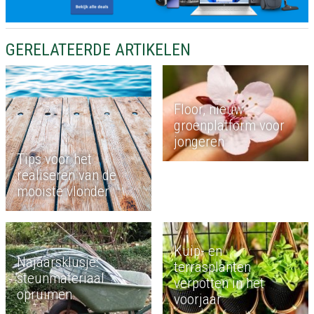
GERELATEERDE ARTIKELEN
Floor, nieuw
groenplatform voor
jongeren
Tips voor het
realiseren van de
mooiste vlonder
Kuip- en
Najaarsklusje:
terrasplanten
steunmateriaal
verpotten in het
opruimen
voorjaar