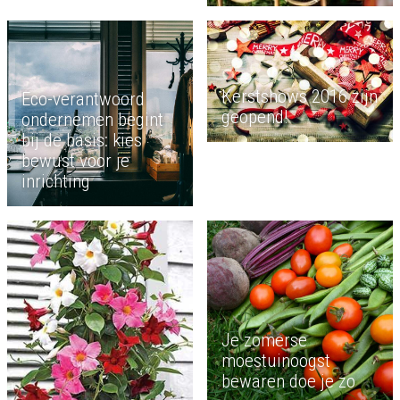
Kerstshows 2016 zijn
Eco-verantwoord
geopend!
ondernemen begint
bij de basis: kies
bewust voor je
inrichting
Je zomerse
moestuinoogst
bewaren doe je zo