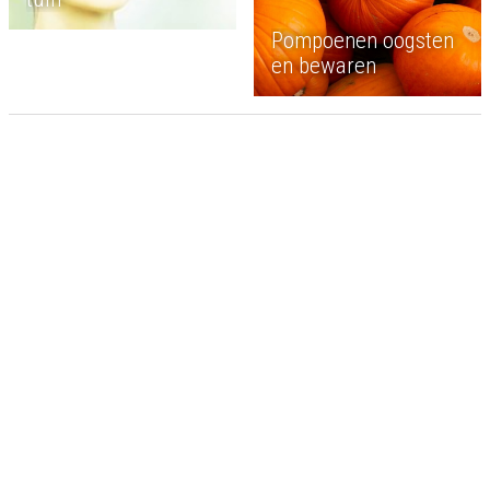
Pompoenen oogsten
en bewaren