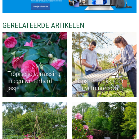
GERELATEERDE ARTIKELEN
Tropische verrassing
in een winterhard
Tips en tricks voor
jasje
jouw tuinrenovatie