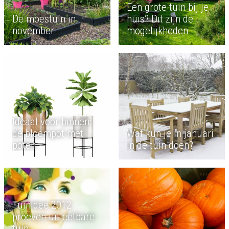
Een grote tuin bij je
De moestuin in
huis? Dit zijn de
november
mogelijkheden
Ideaal voor binnen:
de bloempot met
Wat kun je in januari
poten
in de tuin doen?
TuinIdee 2012
proeven uit eetbare
tuin