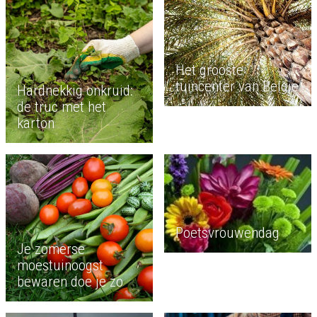
Het grooste
tuincenter van België
Hardnekkig onkruid:
de truc met het
karton
Poetsvrouwendag
Je zomerse
moestuinoogst
bewaren doe je zo