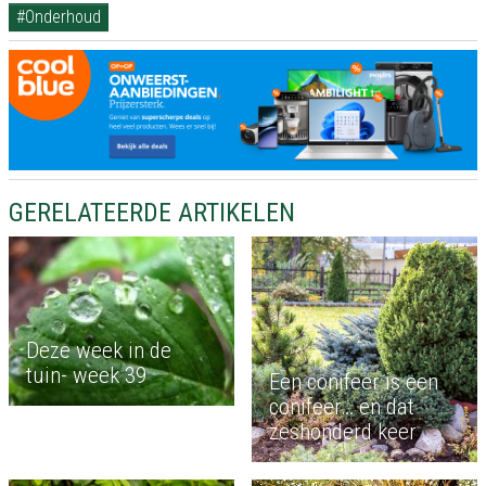
#Onderhoud
GERELATEERDE ARTIKELEN
Deze week in de
tuin- week 39
Een conifeer is een
conifeer… en dat
zeshonderd keer