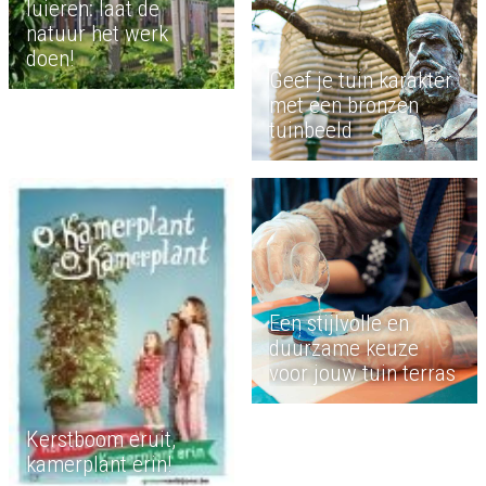
luieren: laat de
natuur het werk
doen!
Geef je tuin karakter
met een bronzen
tuinbeeld
Een stijlvolle en
duurzame keuze
voor jouw tuin terras
Kerstboom eruit,
kamerplant erin!