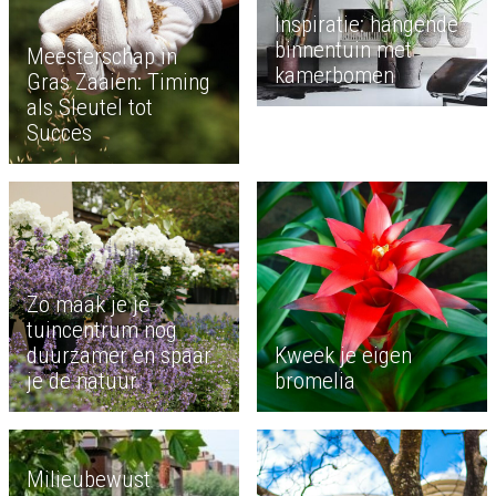
Inspiratie: hangende
binnentuin met
Meesterschap in
kamerbomen
Gras Zaaien: Timing
als Sleutel tot
Succes
Zo maak je je
tuincentrum nog
duurzamer en spaar
Kweek je eigen
je de natuur
bromelia
Milieubewust