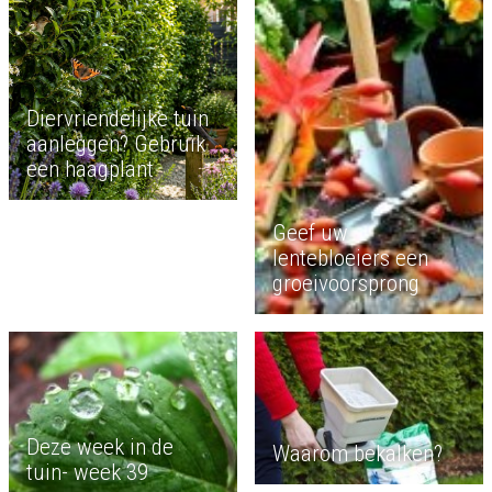
Diervriendelijke tuin
aanleggen? Gebruik
een haagplant
Geef uw
lentebloeiers een
groeivoorsprong
Deze week in de
Waarom bekalken?
tuin- week 39