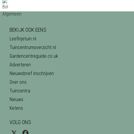
BEKIJK OOK EENS
Leefinjetuin.nl
Tuincentrumoverzicht.nl
Gardencentreguide.co.uk
Adverteren
Nieuwsbrief inschrijven
Over ons
Tuincentra
Nieuws
Ketens
VOLG ONS