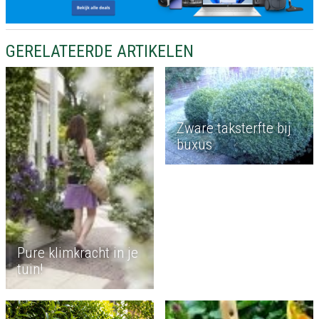
GERELATEERDE ARTIKELEN
Zware taksterfte bij
buxus
Pure klimkracht in je
tuin!