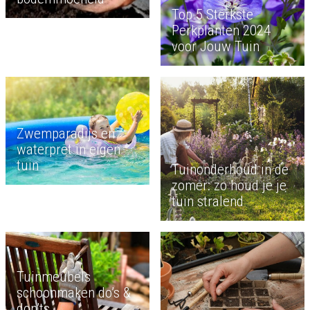
Top 5 Sterkste
Perkplanten 2024
voor Jouw Tuin
Zwemparadijs en
waterpret in eigen
tuin
Tuinonderhoud in de
zomer: zo houd je je
tuin stralend
Tuinmeubels
schoonmaken do’s &
don’ts