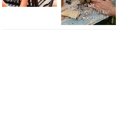
Begin van het
tuinseizoen: Wat kun
je nu al voorzaaien?