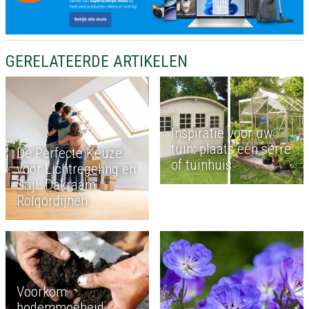
GERELATEERDE ARTIKELEN
Inspiratie voor uw
tuin: plaats een serre
De Perfecte Keuze
of tuinhuis
voor Lichtregeling en
Stijl: Dakraam
Rolgordijnen
Voorkom
bodemmoeheid