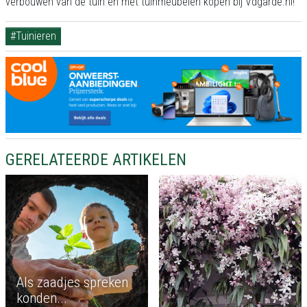
verbouwen van de tuin en met tuinmeubelen kopen bij Vdgarde.nl!
#Tuinieren
GERELATEERDE ARTIKELEN
Als zaadjes spreken
konden...