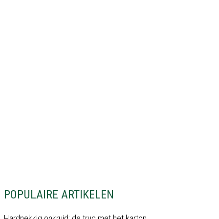
POPULAIRE ARTIKELEN
Hardnekkig onkruid: de truc met het karton