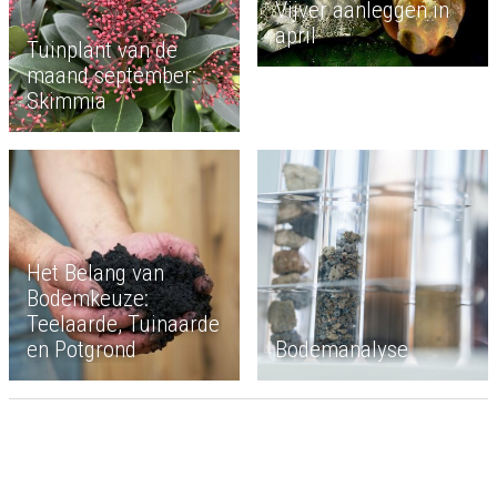
Vijver aanleggen in
april
Tuinplant van de
maand september:
Skimmia
Het Belang van
Bodemkeuze:
Teelaarde, Tuinaarde
en Potgrond
Bodemanalyse