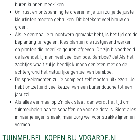
buren kunnen meekijken.
Om rust en ontspanning te creëren in je tuin zul je de juiste
kleurtinten moeten gebruiken. Dit betekent veel blauw en
groen.
Als je eenmaal je tuinontwerp gemaakt hebt, is het tijd om de
beplanting te regelen. Kies planten die rustgevend werken
en planten die heerlijke geuren afgeven. Dit zijn bijvoorbeeld
de lavendel, tijm en heel veel bamboe. Bamboe? Ja! Als het
zachtjes waait zul je heerlijk kunnen genieten met op de
achtergrond het natuurlijke geritsel van bamboe.
De spa-elementen zul je compleet zelf moeten uitkiezen. Je
hebt ontzettend veel keuze, van een buitendouche tot een
jacuzzi.
Als alles eenmaal op z’n plek staat, dan wordt het tijd om
tuinmeubelen aan te schaffen en voor de details. Richt alles
in naar je eigen smaak, maar zorg wel voor strakke lijnen en
vormen.
TUINMEUBEL KOPEN BIJ VDGARDE.NL