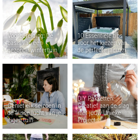
Voorbereiding: De
10 Essentiële tips
basis van een
voor het kiezen van
gezonde wintertuin
de perfecte jacuzzi
DIY Pakketten:
Geniet elk seizoen in
Creatief aan de slag
de frisse lucht van je
met jouw Unieke
eigen tuin
Project