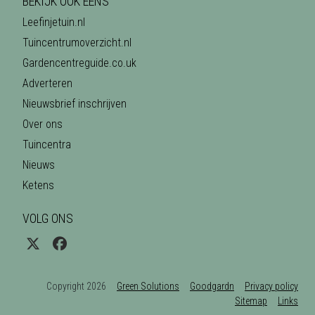
BEKIJK OOK EENS
Leefinjetuin.nl
Tuincentrumoverzicht.nl
Gardencentreguide.co.uk
Adverteren
Nieuwsbrief inschrijven
Over ons
Tuincentra
Nieuws
Ketens
VOLG ONS
Copyright 2026
Green Solutions
Goodgardn
Privacy policy
Sitemap
Links