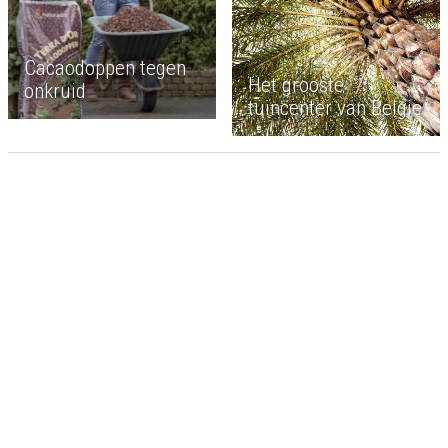
Cacaodoppen tegen
Het grooste
onkruid
tuincenter van België