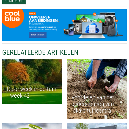
#Tuinieren
GERELATEERDE ARTIKELEN
Deze week in de tuin
- week 42
Voordelen van het
ondersteunen van
lokale tuincentra