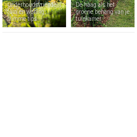
Onderhoudsvriendelijke
De haag als het
tuin en woning:
groene behang van je
slimme tips
tuinkamer