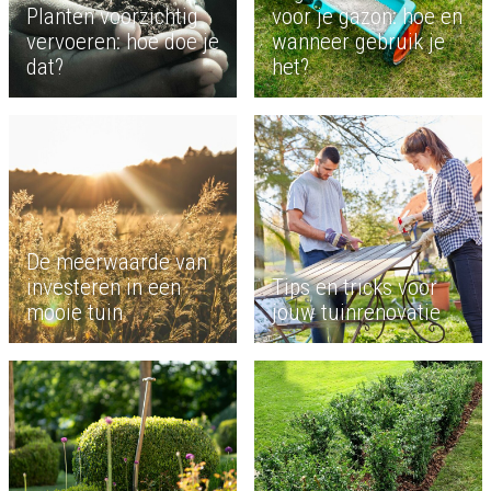
Planten voorzichtig
voor je gazon: hoe en
vervoeren: hoe doe je
wanneer gebruik je
dat?
het?
De meerwaarde van
investeren in een
Tips en tricks voor
mooie tuin
jouw tuinrenovatie