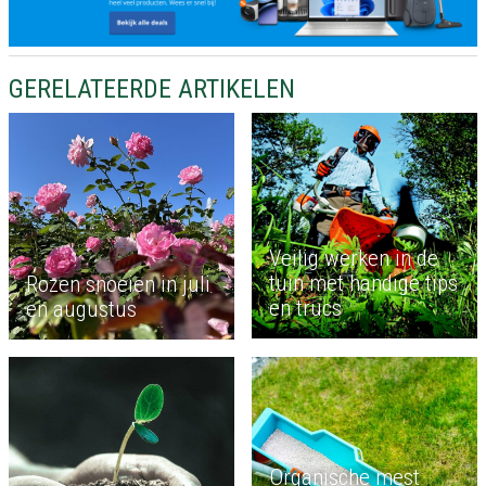
GERELATEERDE ARTIKELEN
Veilig werken in de
tuin met handige tips
Rozen snoeien in juli
en trucs
en augustus
Organische mest