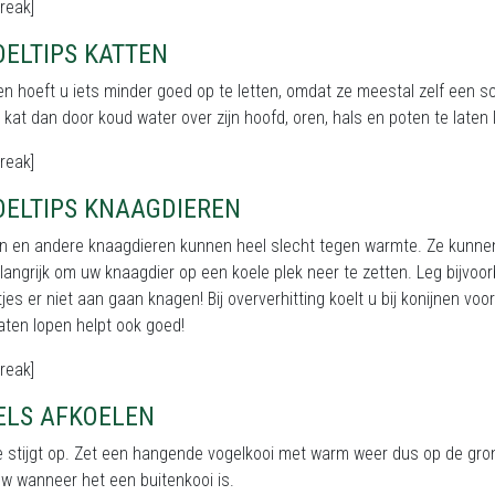
reak]
ELTIPS KATTEN
ten hoeft u iets minder goed op te letten, omdat ze meestal zelf ee
 kat dan door koud water over zijn hoofd, oren, hals en poten te laten 
reak]
OELTIPS KNAAGDIEREN
n en andere knaagdieren kunnen heel slecht tegen warmte. Ze kunnen 
langrijk om uw knaagdier op een koele plek neer te zetten. Leg bijvoo
tjes er niet aan gaan knagen! Bij oververhitting koelt u bij konijnen v
aten lopen helpt ook goed!
reak]
ELS AFKOELEN
stijgt op. Zet een hangende vogelkooi met warm weer dus op de grond
w wanneer het een buitenkooi is.