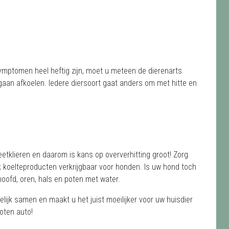
ymptomen heel heftig zijn, moet u meteen de dierenarts
e gaan afkoelen. Iedere diersoort gaat anders om met hitte en
etklieren en daarom is kans op oververhitting groot! Zorg
k koelteproducten verkrijgbaar voor honden. Is uw hond toch
hoofd, oren, hals en poten met water.
lijk samen en maakt u het juist moeilijker voor uw huisdier
oten auto!