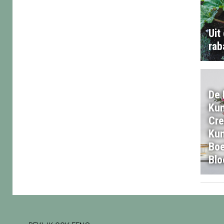
Uit
rab
De 
Kun
Cre
Ku
Boe
Bl