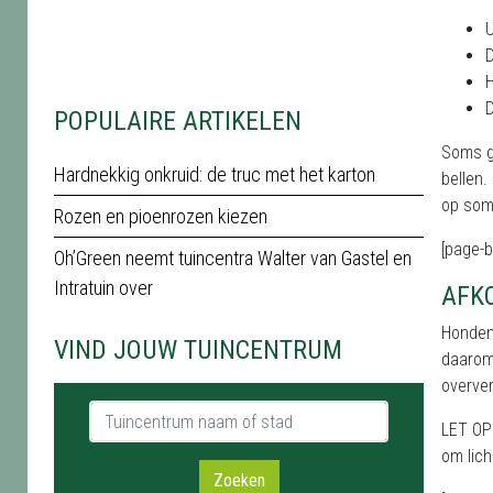
U
D
H
D
POPULAIRE ARTIKELEN
Soms ga
Hardnekkig onkruid: de truc met het karton
bellen.
op somm
Rozen en pioenrozen kiezen
[page-b
Oh’Green neemt tuincentra Walter van Gastel en
Intratuin over
AFK
Honden 
VIND JOUW TUINCENTRUM
daarom 
overver
Tuincentrum naam of stad
LET OP:
om lich
Zoeken