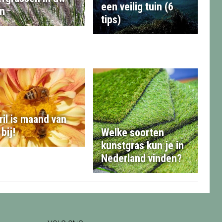
een veilig tuin (6
in
tips)
ril is maand van
bij!
Welke soorten
kunstgras kun je in
Nederland vinden?