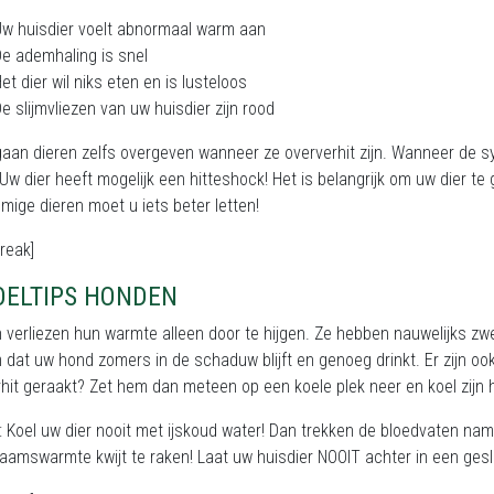
w huisdier voelt abnormaal warm aan
e ademhaling is snel
et dier wil niks eten en is lusteloos
e slijmvliezen van uw huisdier zijn rood
an dieren zelfs overgeven wanneer ze oververhit zijn. Wanneer de s
 Uw dier heeft mogelijk een hitteshock! Het is belangrijk om uw dier t
ige dieren moet u iets beter letten!
reak]
OELTIPS HONDEN
verliezen hun warmte alleen door te hijgen. Ze hebben nauwelijks zwe
dat uw hond zomers in de schaduw blijft en genoeg drinkt. Er zijn oo
hit geraakt? Zet hem dan meteen op een koele plek neer en koel zijn 
 Koel uw dier nooit met ijskoud water! Dan trekken de bloedvaten name
aamswarmte kwijt te raken! Laat uw huisdier NOOIT achter in een gesl