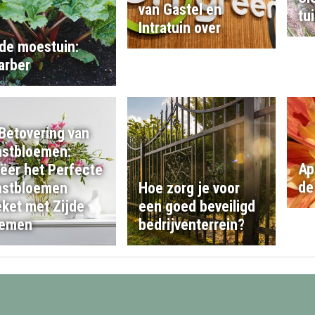
van Gastel en
tu
Intratuin over
 de moestuin:
arber
Betovering van
stbloemen:
Ap
ëer het Perfecte
de 
nstbloemen
Hoe zorg je voor
ket met Zijde
een goed beveiligd
oemen
bedrijventerrein?