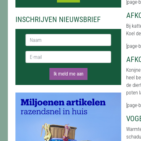
[page-b
AFKO
INSCHRIJVEN NIEUWSBRIEF
Bij kat
Koel de
Naam *
[page-b
E-mail *
AFK
Konijne
Ik meld me aan
heel be
de dier
poten l
[page-b
VOG
Warmte 
schadu