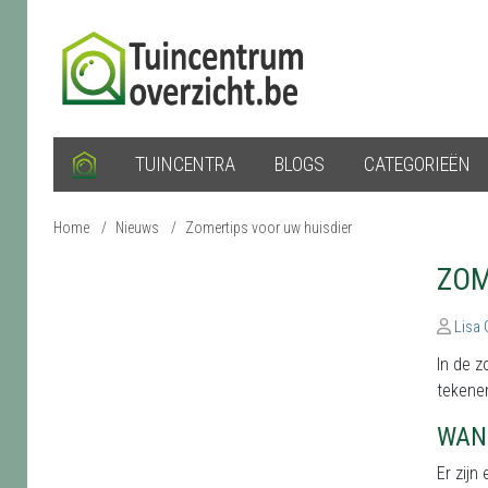
TUINCENTRA
BLOGS
CATEGORIEËN
Home
/
Nieuws
/
Zomertips voor uw huisdier
ZOM
Lisa
In de z
tekenen
WAN
Er zijn