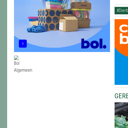
#Dier
GER