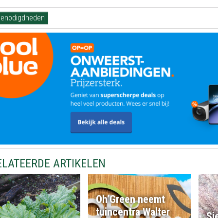
benodigdheden
ELATEERDE ARTIKELEN
Oh’Green neemt
tuincentra Walter
Si