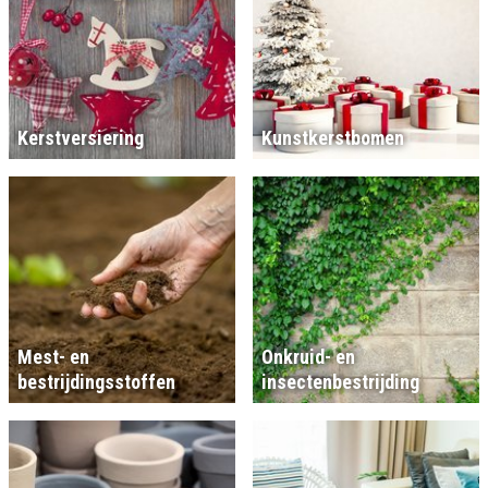
Kerstversiering
Kunstkerstbomen
Mest- en
Onkruid- en
bestrijdingsstoffen
insectenbestrijding