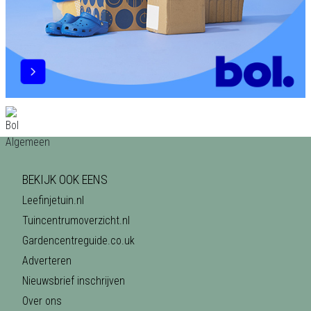
BEKIJK OOK EENS
Leefinjetuin.nl
Tuincentrumoverzicht.nl
Gardencentreguide.co.uk
Adverteren
Nieuwsbrief inschrijven
Over ons