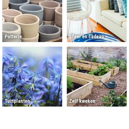
Potterie
Sfeer en cadeau
Tuinplanten
Zelf kweken