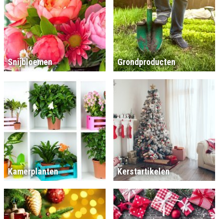
Snijbloemen
Grondproducten
Kamerplanten
Kerstartikelen