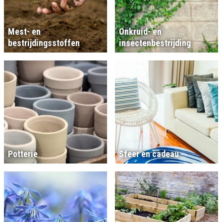
Mest- en
Onkruid- en
bestrijdingsstoffen
insectenbestrijding
Potterie
Sfeer en cadeau