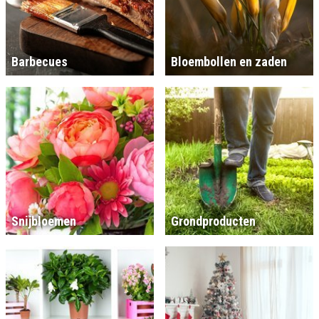
Barbecues
Bloembollen en zaden
Snijbloemen
Grondproducten