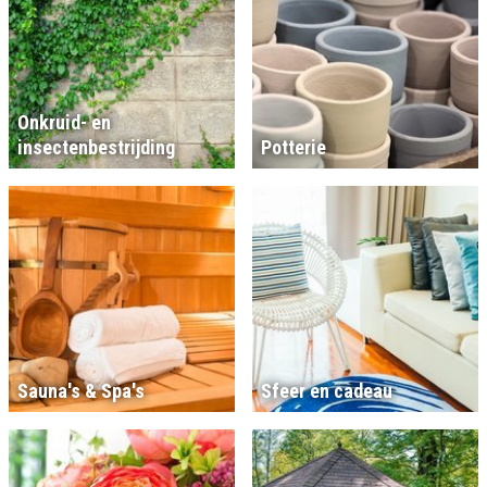
Onkruid- en
insectenbestrijding
Potterie
Sauna's & Spa's
Sfeer en cadeau