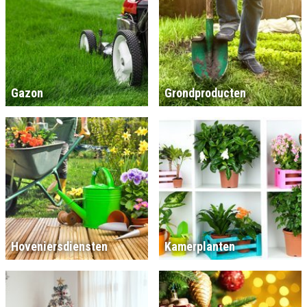
Gazon
Grondproducten
Hoveniersdiensten
Kamerplanten