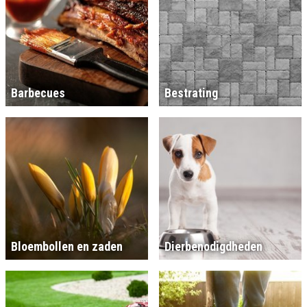
Barbecues
Bestrating
Bloembollen en zaden
Dierbenodigdheden