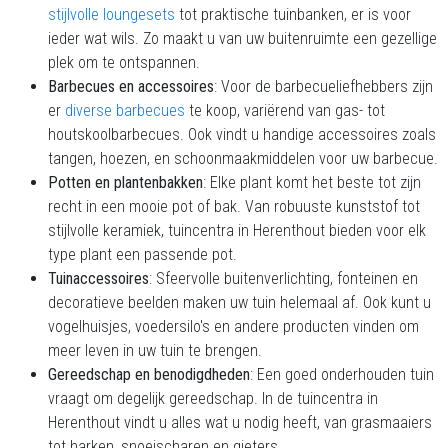
stijlvolle loungesets
tot praktische tuinbanken, er is voor
ieder wat wils. Zo maakt u van uw buitenruimte een gezellige
plek om te ontspannen.
Barbecues en accessoires
: Voor de barbecueliefhebbers zijn
er
diverse barbecues
te koop, variërend van gas- tot
houtskoolbarbecues. Ook vindt u handige accessoires zoals
tangen, hoezen, en schoonmaakmiddelen voor uw barbecue.
Potten en plantenbakken
: Elke plant komt het beste tot zijn
recht in een mooie pot of bak. Van robuuste kunststof tot
stijlvolle keramiek, tuincentra in Herenthout bieden voor elk
type plant een passende pot.
Tuinaccessoires
: Sfeervolle buitenverlichting, fonteinen en
decoratieve beelden maken uw tuin helemaal af. Ook kunt u
vogelhuisjes, voedersilo's en andere producten vinden om
meer leven in uw tuin te brengen.
Gereedschap en benodigdheden
: Een goed onderhouden tuin
vraagt om degelijk gereedschap. In de tuincentra in
Herenthout vindt u alles wat u nodig heeft, van grasmaaiers
tot harken, snoeischaren en gieters.