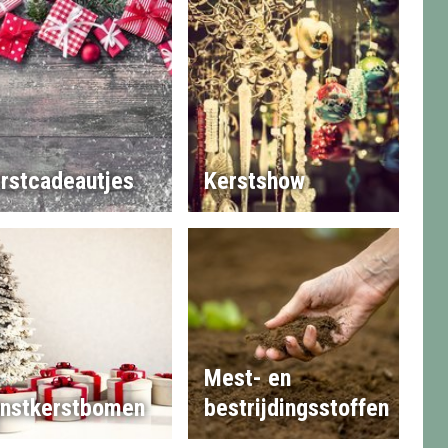
rstcadeautjes
Kerstshow
Mest- en
nstkerstbomen
bestrijdingsstoffen