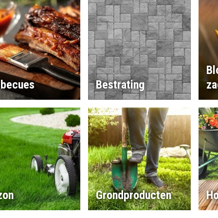
Bl
rbecues
Bestrating
za
zon
Grondproducten
Ho