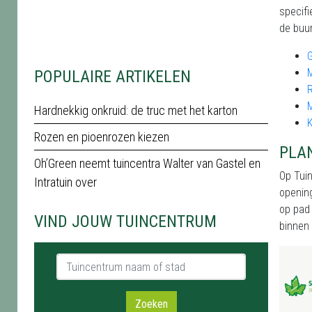
specifi
de buur
M
POPULAIRE ARTIKELEN
Hardnekkig onkruid: de truc met het karton
K
Rozen en pioenrozen kiezen
PLA
Oh’Green neemt tuincentra Walter van Gastel en
Op Tuin
Intratuin over
opening
op pad 
VIND JOUW TUINCENTRUM
binnen 
Tuincentrum naam of stad
Zoeken