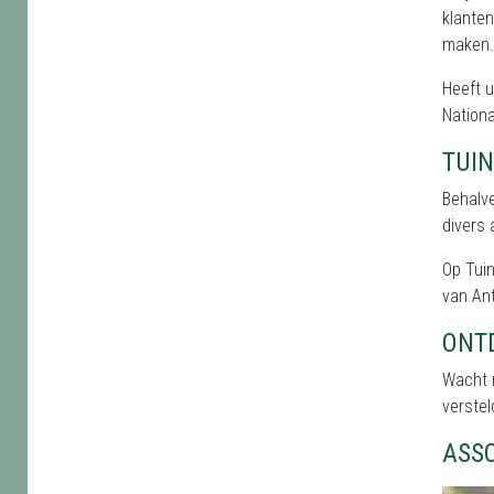
klanten
maken.
Heeft u
Nationa
TUI
Behalve
divers 
Op Tuin
van Ant
ONT
Wacht n
verstel
ASS