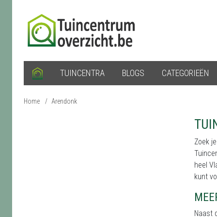
TUINCENTRA
BLOGS
CATEGORIEËN
Home
/
Arendonk
TUI
Zoek je
Tuincen
heel Vl
kunt vo
MEE
Naast d