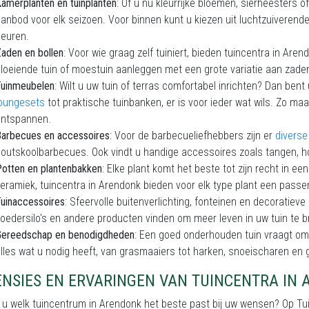
amerplanten en tuinplanten
: Of u nu kleurrijke bloemen, sierheesters
anbod voor elk seizoen. Voor binnen kunt u kiezen uit luchtzuiverend
leuren.
aden en bollen
: Voor wie graag zelf tuiniert, bieden tuincentra in Are
loeiende tuin of moestuin aanleggen met een grote variatie aan zaden
Tuinmeubelen
: Wilt u uw tuin of terras comfortabel inrichten? Dan bent
loungesets
tot praktische tuinbanken, er is voor ieder wat wils. Zo ma
ontspannen.
arbecues en accessoires
: Voor de barbecueliefhebbers zijn er
divers
outskoolbarbecues. Ook vindt u handige accessoires zoals tangen,
otten en plantenbakken
: Elke plant komt het beste tot zijn recht in ee
eramiek, tuincentra in Arendonk bieden voor elk type plant een passe
uinaccessoires
: Sfeervolle buitenverlichting, fonteinen en decoratiev
oedersilo's en andere producten vinden om meer leven in uw tuin te 
Gereedschap en benodigdheden
: Een goed onderhouden tuin vraagt om 
lles wat u nodig heeft, van grasmaaiers tot harken, snoeischaren en g
ENSIES EN ERVARINGEN VAN TUINCENTRA IN
t u welk tuincentrum in Arendonk het beste past bij uw wensen? Op T