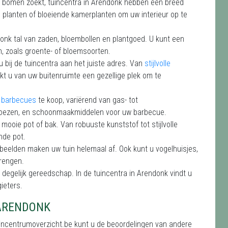
 of bomen zoekt, tuincentra in Arendonk hebben een breed
e planten of bloeiende kamerplanten om uw interieur op te
ndonk tal van zaden, bloembollen en plantgoed. U kunt een
, zoals groente- of bloemsoorten.
 u bij de tuincentra aan het juiste adres. Van
stijlvolle
akt u van uw buitenruimte een gezellige plek om te
e barbecues
te koop, variërend van gas- tot
 hoezen, en schoonmaakmiddelen voor uw barbecue.
n mooie pot of bak. Van robuuste kunststof tot stijlvolle
nde pot.
e beelden maken uw tuin helemaal af. Ook kunt u vogelhuisjes,
brengen.
degelijk gereedschap. In de tuincentra in Arendonk vindt u
ieters.
 ARENDONK
uincentrumoverzicht.be kunt u de beoordelingen van andere