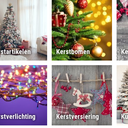
startikelen
Kerstbomen
Ke
stverlichting
Kerstversiering
Ku