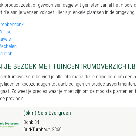
ek product zoekt of gewoon een dagje wilt genieten van al het moois dat
t die aan je wensen voldoet. Hier zijn enkele plaatsen in de omgeving 
Grobbendonk
ortsel
Ravels
Mechelen
ontich
N JE BEZOEK MET TUINCENTRUMOVERZICHT.B
centrumoverzicht.be vind je alle informatie die je nodig hebt om een
stijden en koopzondagen tot aanbiedingen en productassortimenten, wi
gaat. Zo weet je precies waar je moet zijn om de mooiste planten en tu
de provincie.
(5km) Sels Evergreen
Donk 34
Oud-Turnhout, 2360