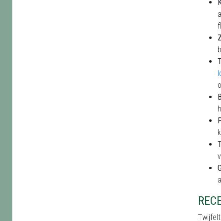
K
a
f
Z
b
B
h
P
k
T
v
a
REC
Twijfel