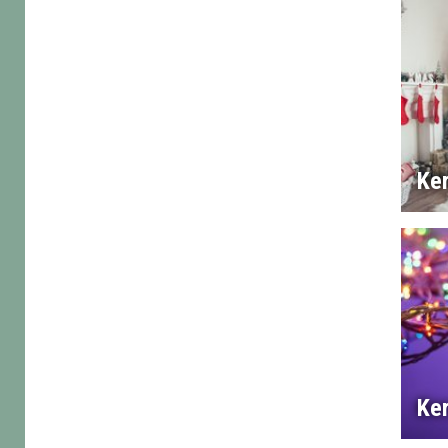
Ker
Ker