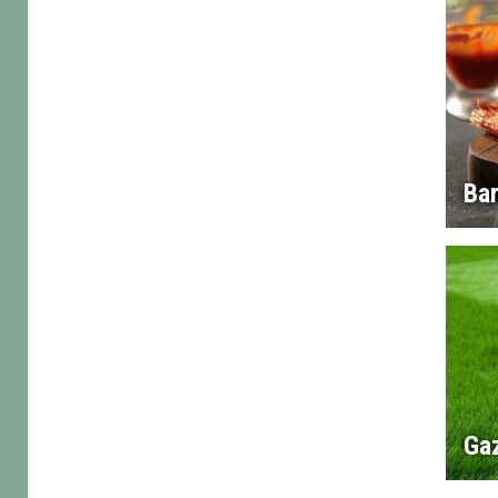
Ba
Ga