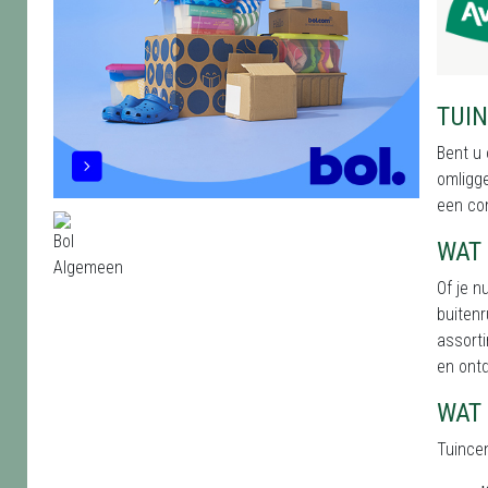
TUI
Bent u 
omligge
een com
WAT 
Of je n
buitenr
assorti
en ontd
WAT
Tuincen