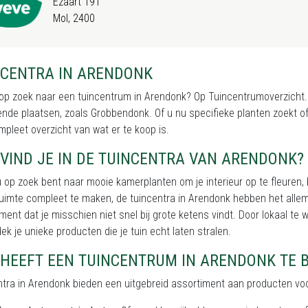
Ezaart 191
Mol, 2400
NCENTRA IN ARENDONK
op zoek naar een tuincentrum in Arendonk? Op Tuincentrumoverzicht.be
nde plaatsen, zoals Grobbendonk. Of u nu specifieke planten zoekt of 
pleet overzicht van wat er te koop is.
VIND JE IN DE TUINCENTRA VAN ARENDONK?
u op zoek bent naar mooie kamerplanten om je interieur op te fleuren, 
uimte compleet te maken, de tuincentra in Arendonk hebben het allem
ment dat je misschien niet snel bij grote ketens vindt. Door lokaal te 
ek je unieke producten die je tuin echt laten stralen.
 HEEFT EEN TUINCENTRUM IN ARENDONK TE 
tra in Arendonk bieden een uitgebreid assortiment aan producten voor