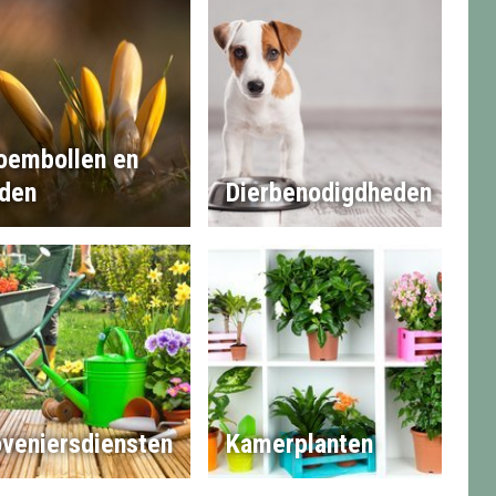
oembollen en
den
Dierbenodigdheden
veniersdiensten
Kamerplanten