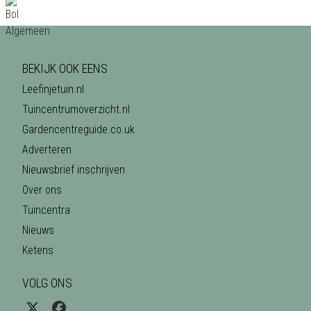
BEKIJK OOK EENS
Leefinjetuin.nl
Tuincentrumoverzicht.nl
Gardencentreguide.co.uk
Adverteren
Nieuwsbrief inschrijven
Over ons
Tuincentra
Nieuws
Ketens
VOLG ONS