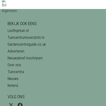
BEKIJK OOK EENS
Leefinjetuin.nl
Tuincentrumoverzicht.nl
Gardencentreguide.co.uk
Adverteren
Nieuwsbrief inschrijven
Over ons
Tuincentra
Nieuws
Ketens
VOLG ONS