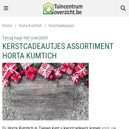
Home
/
Horta Kumtich
/
Kerstcadeautjes
Terug naar het overzicht
KERSTCADEAUTJES ASSORTIMENT
HORTA KUMTICH
Bij
Horta Kumtich in Tienen kunt u kerstcadeau's kopen
voor uw