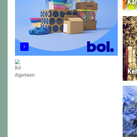
Ka
Ke