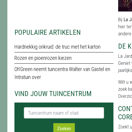
Bij
La J
hier te
POPULAIRE ARTIKELEN
andere 
DE K
Hardnekkig onkruid: de truc met het karton
La Jard
Rozen en pioenrozen kiezen
Geniet 
Oh’Green neemt tuincentra Walter van Gastel en
jaarlij
Intratuin over
Wilt u 
zoek b
VIND JOUW TUINCENTRUM
Overzic
CON
Tuincentrum naam of stad
COR
Zoekt u
Zoeken