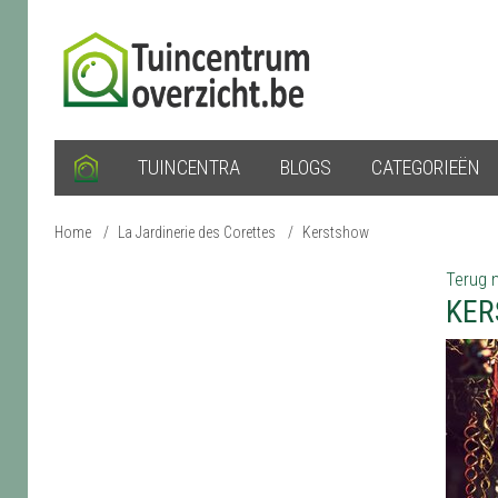
TUINCENTRA
BLOGS
CATEGORIEËN
Home
/
La Jardinerie des Corettes
/
Kerstshow
Terug n
KER