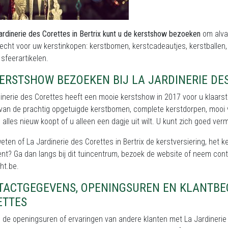
ardinerie des Corettes in Bertrix kunt u de kerstshow bezoeken
om alva
recht voor uw kerstinkopen: kerstbomen, kerstcadeautjes, kerstballen
sfeerartikelen.
ERSTSHOW BEZOEKEN BIJ LA JARDINERIE DE
inerie des Corettes heeft een mooie kerstshow in 2017 voor u klaarsta
van de prachtig opgetuigde kerstbomen, complete kerstdorpen, mooi ve
ks alles nieuw koopt of u alleen een dagje uit wilt. U kunt zich goed v
weten of La Jardinerie des Corettes in Bertrix de kerstversiering, het 
ent? Ga dan langs bij dit tuincentrum, bezoek de website of neem co
ht.be.
TACTGEGEVENS, OPENINGSUREN EN KLANTBEO
ETTES
 de openingsuren of ervaringen van andere klanten met La Jardinerie