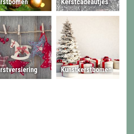
rstbomen
Kerstcadeautjes
rstversiering
Kunstkerstbomen