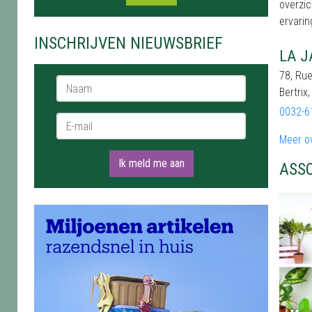
overzic
ervarin
INSCHRIJVEN NIEUWSBRIEF
LA J
78, Ru
Naam *
Bertrix
0032-6
E-mail *
Meer ov
Ik meld me aan
ASS