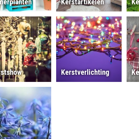
merplanten
Kerstartikelen
Ke
rstshow
Kerstverlichting
Ke