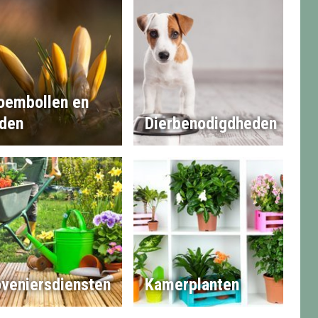
oembollen en
den
Dierbenodigdheden
veniersdiensten
Kamerplanten