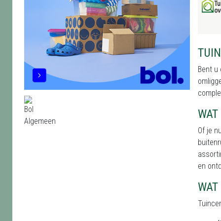
TUI
Bent u 
omligge
complee
WAT 
Of je n
buiten
assorti
en ontd
WAT
Tuincen