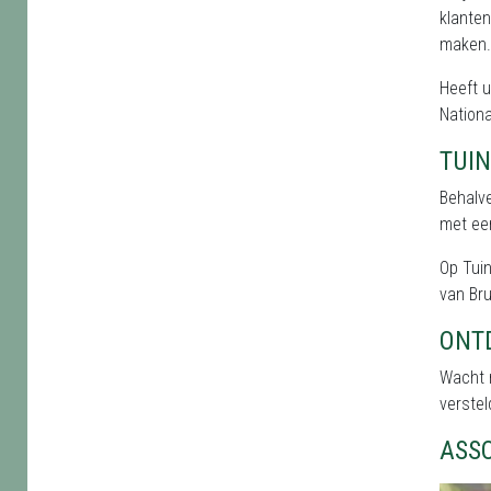
klanten
maken.
Heeft u
Nationa
TUI
Behalve
met een
Op Tuin
van Bru
ONT
Wacht n
verstel
ASS