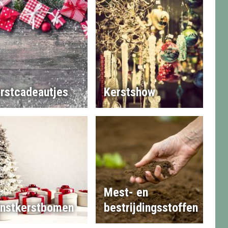
rstcadeautjes
Kerstshow
Mest- en
nstkerstbomen
bestrijdingsstoffen