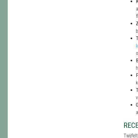
K
a
f
Z
b
B
h
P
k
T
v
a
REC
Twijfel