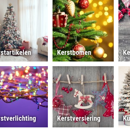
startikelen
Kerstbomen
Ke
stverlichting
Kerstversiering
Ku