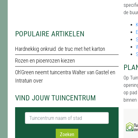
specifi
de buur
E
POPULAIRE ARTIKELEN
S
Hardnekkig onkruid: de truc met het karton
Rozen en pioenrozen kiezen
PLA
Oh’Green neemt tuincentra Walter van Gastel en
Op Tuin
Intratuin over
opening
op pad 
VIND JOUW TUINCENTRUM
binnen 
Tuincentrum naam of stad
Zoeken