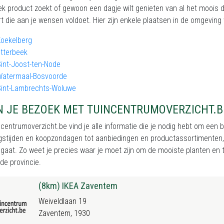
ek product zoekt of gewoon een dagje wilt genieten van al het moois dat
t die aan je wensen voldoet. Hier zijn enkele plaatsen in de omgeving 
Koekelberg
tterbeek
int-Joost-ten-Node
Watermaal-Bosvoorde
Sint-Lambrechts-Woluwe
N JE BEZOEK MET TUINCENTRUMOVERZICHT.B
centrumoverzicht.be vind je alle informatie die je nodig hebt om een
stijden en koopzondagen tot aanbiedingen en productassortimenten, wi
gaat. Zo weet je precies waar je moet zijn om de mooiste planten en tu
de provincie.
(8km) IKEA Zaventem
Weiveldlaan 19
Zaventem, 1930