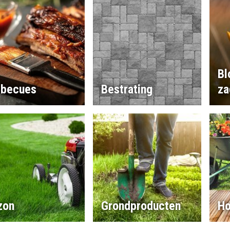
Bl
rbecues
Bestrating
za
zon
Grondproducten
Ho