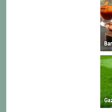
Ba
Ga