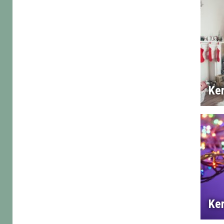
Ker
Ker