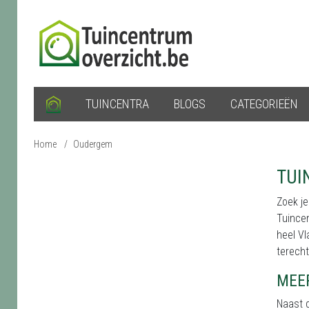
TUINCENTRA
BLOGS
CATEGORIEËN
Home
/
Oudergem
TUI
Zoek je
Tuincen
heel Vl
terecht
MEE
Naast d