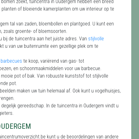
 of bomen zoekt, tuincentra in Oudergem hebben een breed
e planten of bloeiende kamerplanten om uw interieur op te
dergem tal van zaden, bloembollen en plantgoed. U kunt een
, zoals groente- of bloemsoorten.
 u bij de tuincentra aan het juiste adres. Van
stijlvolle
akt u van uw buitenruimte een gezellige plek om te
e barbecues
te koop, variërend van gas- tot
 hoezen, en schoonmaakmiddelen voor uw barbecue.
n mooie pot of bak. Van robuuste kunststof tot stijlvolle
ende pot.
e beelden maken uw tuin helemaal af. Ook kunt u vogelhuisjes,
brengen.
degelijk gereedschap. In de tuincentra in Oudergem vindt u
ieters.
 OUDERGEM
Tuincentrumoverzicht.be kunt u de beoordelingen van andere