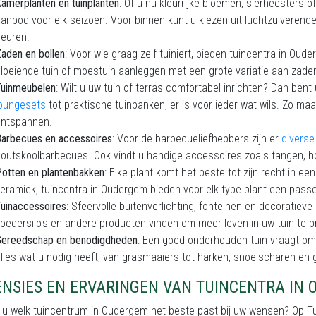
amerplanten en tuinplanten
: Of u nu kleurrijke bloemen, sierheesters
anbod voor elk seizoen. Voor binnen kunt u kiezen uit luchtzuiverend
leuren.
aden en bollen
: Voor wie graag zelf tuiniert, bieden tuincentra in Ou
loeiende tuin of moestuin aanleggen met een grote variatie aan zaden
Tuinmeubelen
: Wilt u uw tuin of terras comfortabel inrichten? Dan bent
loungesets
tot praktische tuinbanken, er is voor ieder wat wils. Zo ma
ontspannen.
arbecues en accessoires
: Voor de barbecueliefhebbers zijn er
divers
outskoolbarbecues. Ook vindt u handige accessoires zoals tangen,
otten en plantenbakken
: Elke plant komt het beste tot zijn recht in ee
eramiek, tuincentra in Oudergem bieden voor elk type plant een pass
uinaccessoires
: Sfeervolle buitenverlichting, fonteinen en decoratiev
oedersilo's en andere producten vinden om meer leven in uw tuin te 
Gereedschap en benodigdheden
: Een goed onderhouden tuin vraagt om 
lles wat u nodig heeft, van grasmaaiers tot harken, snoeischaren en g
ENSIES EN ERVARINGEN VAN TUINCENTRA IN
t u welk tuincentrum in Oudergem het beste past bij uw wensen? Op 