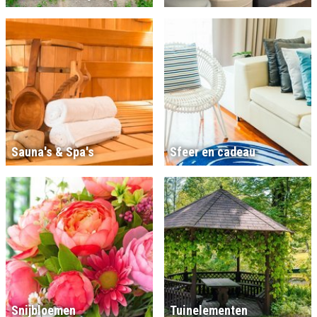
Sauna's & Spa's
Sfeer en cadeau
Snijbloemen
Tuinelementen