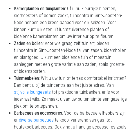
Kamerplanten en tuinplanten
: Of u nu kleurrijke bloemen,
sierheesters of bomen zoekt, tuincentra in Sint-Joost-ten-
Node hebben een breed aanbod voor elk seizoen. Voor
binnen kunt u kiezen uit luchtzuiverende planten of
bloeiende kamerplanten om uw interieur op te fleuren.
Zaden en bollen
: Voor wie graag zelf tuiniert, bieden
tuincentra in Sint-Joost-ten-Node tal van zaden, bloembollen
en plantgoed. U kunt een bloeiende tuin of moestuin
aanleggen met een grote variatie aan zaden, zoals groente-
of bloemsoorten.
Tuinmeubelen
: Wilt u uw tuin of terras comfortabel inrichten?
Dan bent u bij de tuincentra aan het juiste adres. Van
stijlvolle loungesets
tot praktische tuinbanken, er is voor
ieder wat wils. Zo maakt u van uw buitenruimte een gezellige
plek om te ontspannen.
Barbecues en accessoires
: Voor de barbecueliefhebbers zijn
er
diverse barbecues
te koop, variërend van gas- tot
houtskoolbarbecues. Ook vindt u handige accessoires zoals