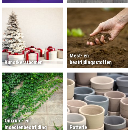
Mest- en
Kunstkerstbomen
bestrijdingsstoffen
Onkruid- en
insectenbestrijding
Potterie