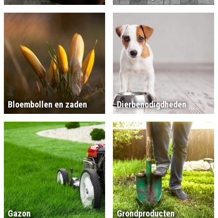
Bloembollen en zaden
Dierbenodigdheden
Gazon
Grondproducten