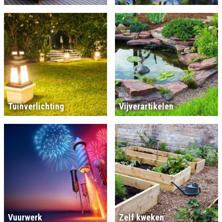
Tuinverlichting
Vijverartikelen
Vuurwerk
Zelf kweken