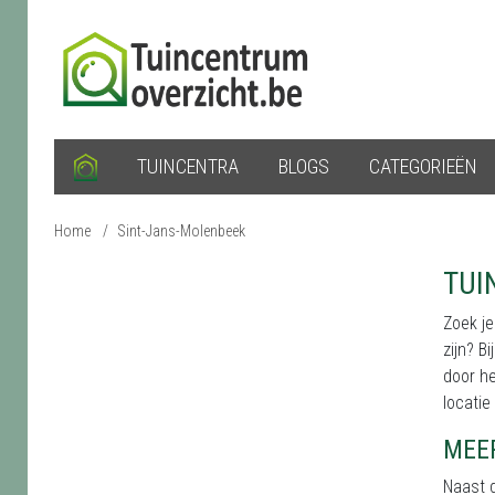
TUINCENTRA
BLOGS
CATEGORIEËN
Home
/
Sint-Jans-Molenbeek
TUI
Zoek je
zijn? B
door he
locatie
MEE
Naast d