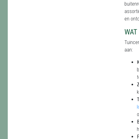
buitenr
assorti
en ontd
WAT 
Tuincen
aan:
K
b
t
Z
k
B
h
P