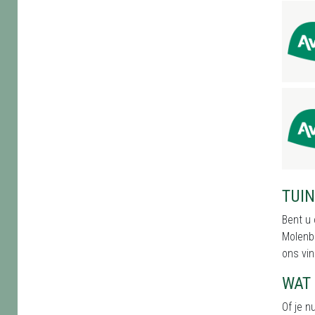
TUI
Bent u 
Molenbe
ons vin
WAT 
Of je n