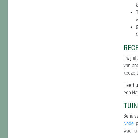
k
T
v
M
RECE
Twijfel
van and
keuze 
Heeft u
een Nat
TUIN
Behalve
Node
, 
waar u 