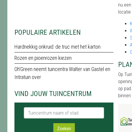
nu een 
locatie
POPULAIRE ARTIKELEN
S
A
Hardnekkig onkruid: de truc met het karton
Rozen en pioenrozen kiezen
PLA
Oh’Green neemt tuincentra Walter van Gastel en
Op Tuin
Intratuin over
opening
op pad 
VIND JOUW TUINCENTRUM
binnen 
Tuincentrum naam of stad
Zoeken