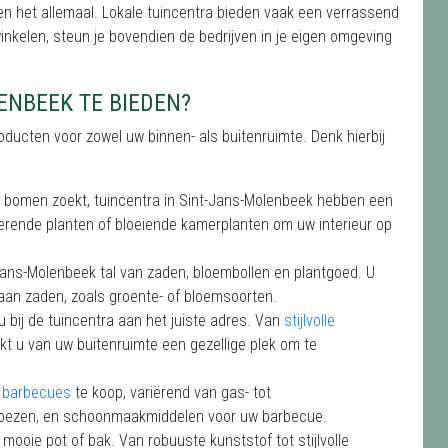
n het allemaal. Lokale tuincentra bieden vaak een verrassend
winkelen, steun je bovendien de bedrijven in je eigen omgeving
ENBEEK TE BIEDEN?
ducten voor zowel uw binnen- als buitenruimte. Denk hierbij
 of bomen zoekt, tuincentra in Sint-Jans-Molenbeek hebben een
verende planten of bloeiende kamerplanten om uw interieur op
t-Jans-Molenbeek tal van zaden, bloembollen en plantgoed. U
 aan zaden, zoals groente- of bloemsoorten.
 u bij de tuincentra aan het juiste adres. Van
stijlvolle
akt u van uw buitenruimte een gezellige plek om te
e barbecues
te koop, variërend van gas- tot
 hoezen, en schoonmaakmiddelen voor uw barbecue.
n mooie pot of bak. Van robuuste kunststof tot stijlvolle