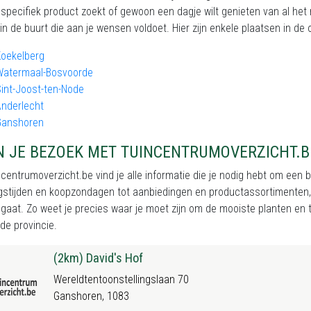
specifiek product zoekt of gewoon een dagje wilt genieten van al het m
 in de buurt die aan je wensen voldoet. Hier zijn enkele plaatsen in de
Koekelberg
Watermaal-Bosvoorde
int-Joost-ten-Node
nderlecht
Ganshoren
N JE BEZOEK MET TUINCENTRUMOVERZICHT.B
centrumoverzicht.be vind je alle informatie die je nodig hebt om een
stijden en koopzondagen tot aanbiedingen en productassortimenten, wi
gaat. Zo weet je precies waar je moet zijn om de mooiste planten en tu
de provincie.
(2km) David's Hof
Wereldtentoonstellingslaan 70
Ganshoren, 1083