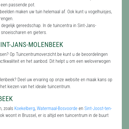
t een passende pot.
e beelden maken uw tuin helemaal af. Ook kunt u vogelhuisjes,
brengen.
degelijk gereedschap. In de tuincentra in Sint-Jans-
, snoeischaren en gieters.
SINT-JANS-MOLENBEEK
ensen? Op Tuincentrumoverzicht.be kunt u de beoordelingen
uctkwaliteit en het aanbod. Dit helpt u om een weloverwogen
-Molenbeek? Deel uw ervaring op onze website en maak kans op
het kiezen van het ideale tuincentrum.
BEEK
n, zoals
Koekelberg
,
Watermaal-Bosvoorde
en
Sint-Joost-ten-
 woont in Brussel, er is altijd een tuincentrum in de buurt