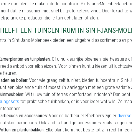
uimte compleet te maken, de tuincentra in Sint-Jans-Molenbeek hebbe
ment dat je misschien niet snel bij grote ketens vindt. Door lokaal te 
ek je unieke producten die je tuin echt laten stralen.
HEEFT EEN TUINCENTRUM IN SINT-JANS-MOL
tra in Sint-Jans-Molenbeek bieden een uitgebreid assortiment aan pro
amerplanten en tuinplanten
: Of u nu kleurrijke bloemen, sierheesters
reed aanbod voor elk seizoen. Voor binnen kunt u kiezen uit luchtzui
e fleuren.
aden en bollen
: Voor wie graag zelf tuiniert, bieden tuincentra in Sin
unt een bloeiende tuin of moestuin aanleggen met een grote variatie
Tuinmeubelen
: Wilt u uw tuin of terras comfortabel inrichten? Dan bent
loungesets
tot praktische tuinbanken, er is voor ieder wat wils. Zo ma
ontspannen.
arbecues en accessoires
: Voor de barbecueliefhebbers zijn er
divers
outskoolbarbecues. Ook vindt u handige accessoires zoals tangen,
otten en plantenbakken
: Elke plant komt het beste tot zijn recht in ee