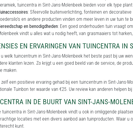
eramiek, tuincentra in Sint-Jans-Molenbeek bieden voor elk type plan
uinaccessoires
: Sfeervolle buitenverlichting, fonteinen en decoratiev
oedersilo's en andere producten vinden om meer leven in uw tuin te 
Gereedschap en benodigdheden
: Een goed onderhouden tuin vraagt om 
olenbeek vindt u alles wat u nodig heeft, van grasmaaiers tot harken
NSIES EN ERVARINGEN VAN TUINCENTRA IN 
t u welk tuincentrum in Sint-Jans-Molenbeek het beste past bij uw w
ere klanten lezen. Zo krijgt u een goed beeld van de service, de prod
te maken.
 zelf een positieve ervaring gehad bij een tuincentrum in Sint-Jans
ionale Tuinbon ter waarde van €25. Uw review kan anderen helpen bij 
CENTRA IN DE BUURT VAN SINT-JANS-MOLEN
 tuincentra in Sint-Jans-Molenbeek vindt u ook in omliggende plaatse
prachtige locaties met een divers aanbod aan tuinproducten. Waar u ook
terecht kunt.