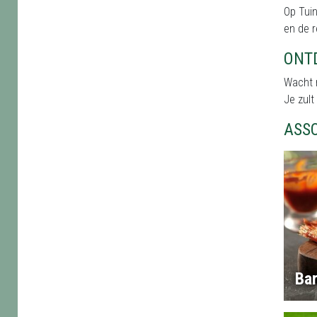
Op Tuin
en de r
ONT
Wacht n
Je zult
ASS
Ba