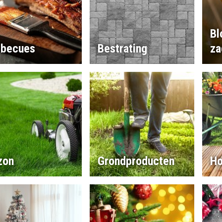
Bl
rbecues
Bestrating
za
zon
Grondproducten
Ho