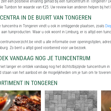
 zelf een positieve ervaring gehad bij een tuincentrum in Tongeren?
le Tuinbon ter waarde van €25. Uw review kan anderen helpen bij het 
NCENTRA IN DE BUURT VAN TONGEREN
 tuincentra in Tongeren vindt u ook in omliggende plaatsen, zoals
Die
aan tuinproducten. Waar u ook woont in Limburg, er is altijd een tuin
centrumoverzicht.be vindt u alle informatie over openingstijden, ad
burg. Zo bent u altijd goed voorbereid voor uw bezoek.
DEK VANDAAG NOG JE TUINCENTRUM
iet langer en ontdek vandaag nog het dichtstbijzijnde tuincentrum in
d staan van het aanbod en de mogelijkheden om je tuin om te toveren 
ORTIMENT IN TONGEREN