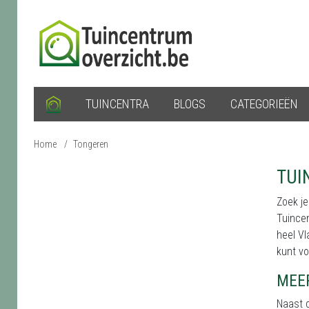
TUINCENTRA
BLOGS
CATEGORIEËN
Home
/
Tongeren
TUI
Zoek je
Tuincen
heel Vl
kunt vo
MEE
Naast d