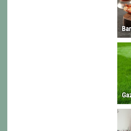
Ba
Ga