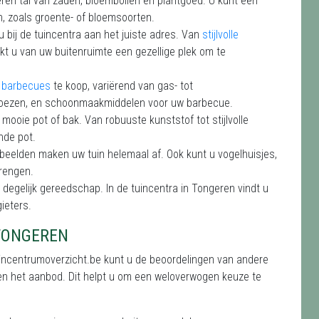
geren tal van zaden, bloembollen en plantgoed. U kunt een
, zoals groente- of bloemsoorten.
 u bij de tuincentra aan het juiste adres. Van
stijlvolle
akt u van uw buitenruimte een gezellige plek om te
e barbecues
te koop, variërend van gas- tot
 hoezen, en schoonmaakmiddelen voor uw barbecue.
n mooie pot of bak. Van robuuste kunststof tot stijlvolle
nde pot.
e beelden maken uw tuin helemaal af. Ook kunt u vogelhuisjes,
brengen.
degelijk gereedschap. In de tuincentra in Tongeren vindt u
ieters.
 TONGEREN
uincentrumoverzicht.be kunt u de beoordelingen van andere
t en het aanbod. Dit helpt u om een weloverwogen keuze te