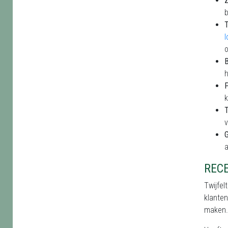
Z
b
B
h
P
k
T
v
a
REC
Twijfel
klanten
maken.