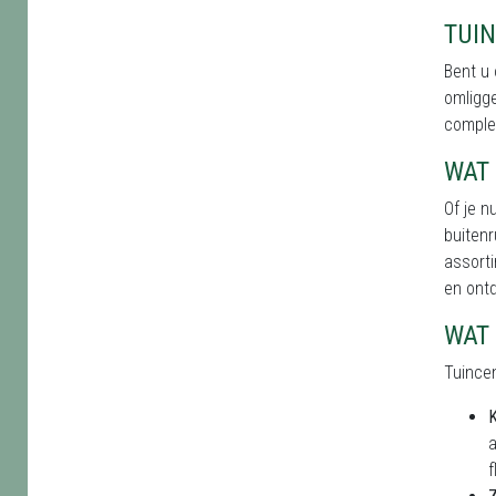
TUI
Bent u 
omligge
complee
WAT 
Of je n
buitenr
assorti
en ontd
WAT 
Tuincen
K
a
f