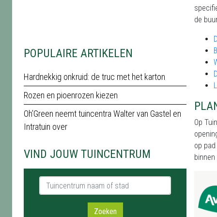
specifi
de buur
B
POPULAIRE ARTIKELEN
W
Hardnekkig onkruid: de truc met het karton
Rozen en pioenrozen kiezen
PLA
Oh’Green neemt tuincentra Walter van Gastel en
Op Tuin
Intratuin over
opening
op pad 
VIND JOUW TUINCENTRUM
binnen 
Tuincentrum naam of stad
Zoeken