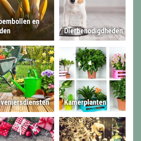
oembollen en
den
Dierbenodigdheden
veniersdiensten
Kamerplanten