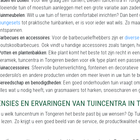
aden en bollen
: Voor wie graag zelf tuiniert, bieden tuincentra in Ton
loeiende tuin of moestuin aanleggen met een grote variatie aan zaden
Tuinmeubelen
: Wilt u uw tuin of terras comfortabel inrichten? Dan bent
loungesets
tot praktische tuinbanken, er is voor ieder wat wils. Zo ma
ontspannen.
arbecues en accessoires
: Voor de barbecueliefhebbers zijn er
divers
outskoolbarbecues. Ook vindt u handige accessoires zoals tangen,
otten en plantenbakken
: Elke plant komt het beste tot zijn recht in ee
eramiek, tuincentra in Tongeren bieden voor elk type plant een passe
uinaccessoires
: Sfeervolle buitenverlichting, fonteinen en decoratiev
oedersilo's en andere producten vinden om meer leven in uw tuin te 
Gereedschap en benodigdheden
: Een goed onderhouden tuin vraagt om 
lles wat u nodig heeft, van grasmaaiers tot harken, snoeischaren en g
ENSIES EN ERVARINGEN VAN TUINCENTRA IN
t u welk tuincentrum in Tongeren het beste past bij uw wensen? Op T
 lezen. Zo krijgt u een goed beeld van de service, de productkwalitei