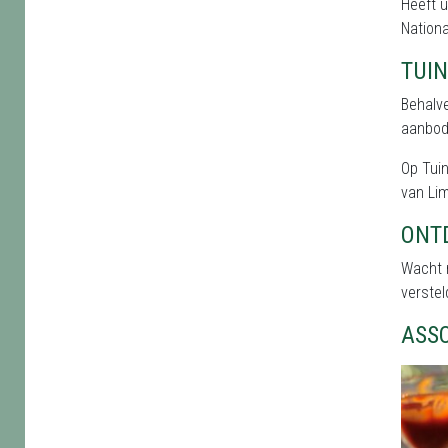
Heeft u
Nationa
TUI
Behalve
aanbod 
Op Tuin
van Lim
ONT
Wacht n
verstel
ASS