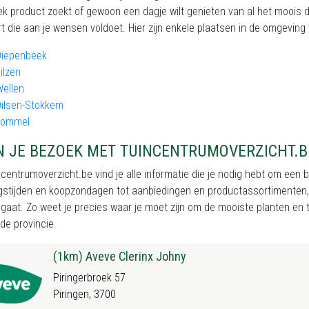
ek product zoekt of gewoon een dagje wilt genieten van al het moois dat
t die aan je wensen voldoet. Hier zijn enkele plaatsen in de omgeving 
Diepenbeek
ilzen
ellen
Dilsen-Stokkem
Lommel
N JE BEZOEK MET TUINCENTRUMOVERZICHT.B
centrumoverzicht.be vind je alle informatie die je nodig hebt om een
stijden en koopzondagen tot aanbiedingen en productassortimenten, wi
gaat. Zo weet je precies waar je moet zijn om de mooiste planten en tu
de provincie.
(1km) Aveve Clerinx Johny
Piringerbroek 57
Piringen, 3700