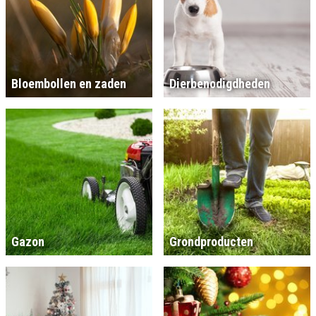
Bloembollen en zaden
Dierbenodigdheden
Gazon
Grondproducten