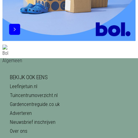
BEKIJK OOK EENS
Leefinjetuin.nl
Tuincentrumoverzicht.nl
Gardencentreguide.co.uk
Adverteren
Nieuwsbrief inschrijven
Over ons