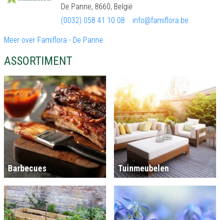
De Panne, 8660, België
(0032) 058 41 10 08
info@famiflora.be
Meer over Famiflora - De Panne
ASSORTIMENT
Barbecues
Tuinmeubelen