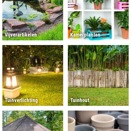
Vijverartikelen
Kamerplanten
Tuinverlichting
Tuinhout