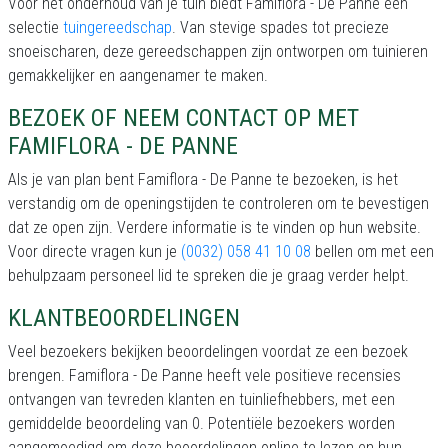
Voor het onderhoud van je tuin biedt Famiflora - De Panne een
selectie
tuingereedschap
. Van stevige spades tot precieze
snoeischaren, deze gereedschappen zijn ontworpen om tuinieren
gemakkelijker en aangenamer te maken.
BEZOEK OF NEEM CONTACT OP MET
FAMIFLORA - DE PANNE
Als je van plan bent Famiflora - De Panne te bezoeken, is het
verstandig om de openingstijden te controleren om te bevestigen
dat ze open zijn. Verdere informatie is te vinden op hun website.
Voor directe vragen kun je
(0032) 058 41 10 08
bellen om met een
behulpzaam personeel lid te spreken die je graag verder helpt.
KLANTBEOORDELINGEN
Veel bezoekers bekijken beoordelingen voordat ze een bezoek
brengen. Famiflora - De Panne heeft vele positieve recensies
ontvangen van tevreden klanten en tuinliefhebbers, met een
gemiddelde beoordeling van 0. Potentiële bezoekers worden
aangemoedigd om deze beoordelingen online te lezen en hun