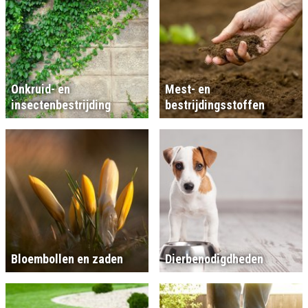
Onkruid- en
Mest- en
insectenbestrijding
bestrijdingsstoffen
Bloembollen en zaden
Dierbenodigdheden