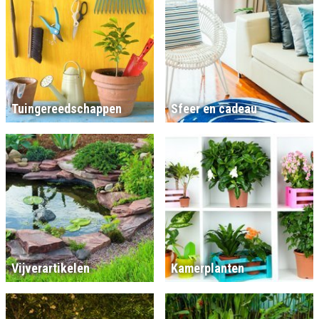
Tuingereedschappen
Sfeer en cadeau
Vijverartikelen
Kamerplanten