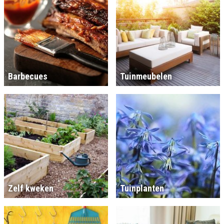
Barbecues
Tuinmeubelen
Zelf kweken
Tuinplanten