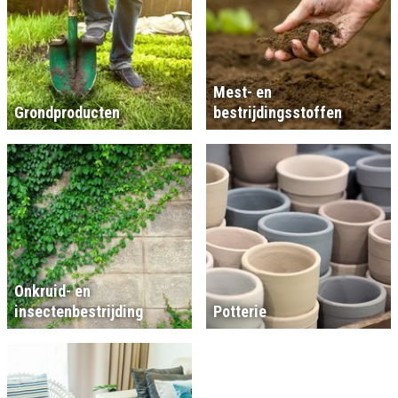
Mest- en
Grondproducten
bestrijdingsstoffen
Onkruid- en
insectenbestrijding
Potterie