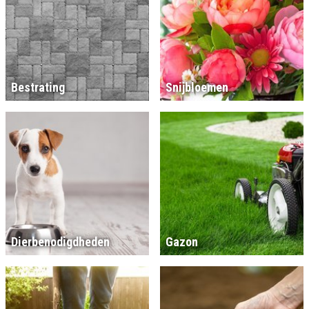
Bestrating
Snijbloemen
Dierbenodigdheden
Gazon