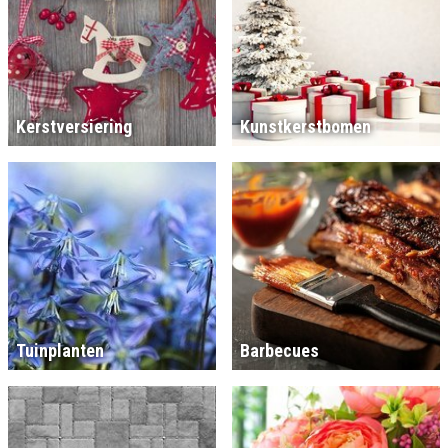
Kerstversiering
Kunstkerstbomen
Tuinplanten
Barbecues